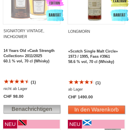
SIGNATORY VINTAGE,
LONGMORN
INCHGOWER
14 Years Old «Cask Strength
«Scotch Single Malt Circle»
Collection» 2011/2025
1973 / 1995, Fass #3961
60.1 % vol, 70 cl (Whisky)
58.6 % vol, 70 cl (Whisky)
(1)
(1)
nicht ab Lager
ab Lager
CHF 98.00
CHF 1490.00
Benachrichtigen
In den Warenkorb
NEU
NEU