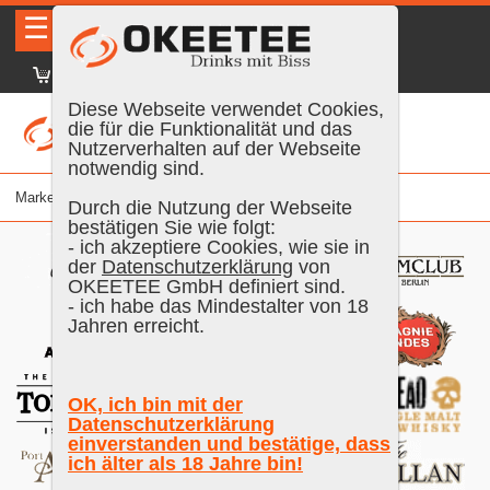
☰
|
DE
FR
EN
|
Anmelden
Diese Webseite verwendet Cookies,
die für die Funktionalität und das
Nutzerverhalten auf der Webseite
notwendig sind.
Marke
Durch die Nutzung der Webseite
bestätigen Sie wie folgt:
- ich akzeptiere Cookies, wie sie in
der
Datenschutzerklärung
von
OKEETEE GmbH definiert sind.
- ich habe das Mindestalter von 18
Jahren erreicht.
OK, ich bin mit der
Datenschutzerklärung
einverstanden und bestätige, dass
ich älter als 18 Jahre bin!