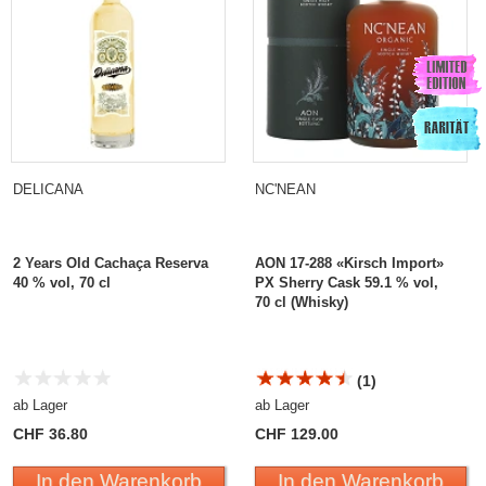
DELICANA
NC'NEAN
2 Years Old Cachaça Reserva
AON 17-288 «Kirsch Import»
40 % vol, 70 cl
PX Sherry Cask 59.1 % vol,
70 cl (Whisky)
(1)
ab Lager
ab Lager
CHF 36.80
CHF 129.00
In den Warenkorb
In den Warenkorb