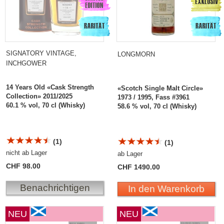
SIGNATORY VINTAGE,
LONGMORN
INCHGOWER
14 Years Old «Cask Strength
«Scotch Single Malt Circle»
Collection» 2011/2025
1973 / 1995, Fass #3961
60.1 % vol, 70 cl (Whisky)
58.6 % vol, 70 cl (Whisky)
(1)
(1)
nicht ab Lager
ab Lager
CHF 98.00
CHF 1490.00
Benachrichtigen
In den Warenkorb
NEU
NEU