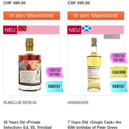
CHF 499.00
CHF 395.00
In den Warenkorb
In den Warenkorb
NEU
NEU
RUMCLUB BERLIN
ARDNAHOE
16 Years Od «Private
7 Years Old «Single Cask» the
Selection» Ed. 65, Trinidad
65th birthday of Peter Greve