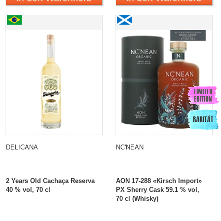
DELICANA
NC'NEAN
2 Years Old Cachaça Reserva
AON 17-288 «Kirsch Import»
40 % vol, 70 cl
PX Sherry Cask 59.1 % vol,
70 cl (Whisky)