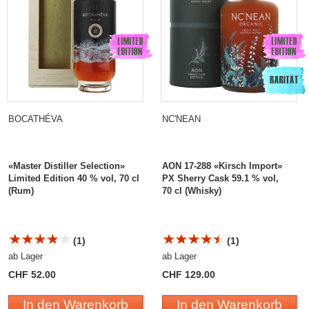
BOCATHÉVA
NC'NEAN
«Master Distiller Selection»
AON 17-288 «Kirsch Import»
Limited Edition 40 % vol, 70 cl
PX Sherry Cask 59.1 % vol,
(Rum)
70 cl (Whisky)
(1)
(1)
ab Lager
ab Lager
CHF 52.00
CHF 129.00
In den Warenkorb
In den Warenkorb