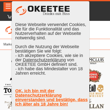
☰
|
DE
FR
EN
|
Anmelden
Diese Webseite verwendet Cookies,
die für die Funktionalität und das
Nutzerverhalten auf der Webseite
notwendig sind.
Marke
Durch die Nutzung der Webseite
bestätigen Sie wie folgt:
- ich akzeptiere Cookies, wie sie in
der
Datenschutzerklärung
von
OKEETEE GmbH definiert sind.
- ich habe das Mindestalter von 18
Jahren erreicht.
OK, ich bin mit der
Datenschutzerklärung
einverstanden und bestätige, dass
ich älter als 18 Jahre bin!