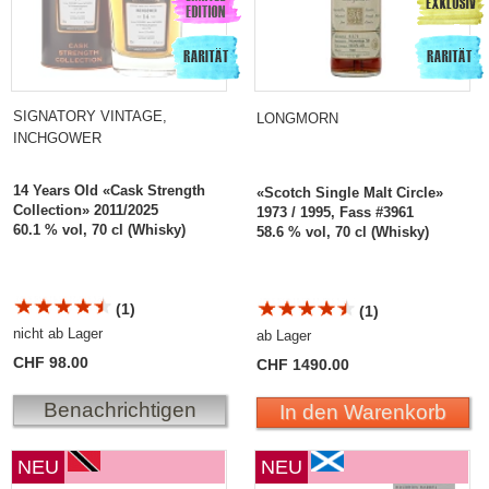
SIGNATORY VINTAGE,
LONGMORN
INCHGOWER
14 Years Old «Cask Strength
«Scotch Single Malt Circle»
Collection» 2011/2025
1973 / 1995, Fass #3961
60.1 % vol, 70 cl (Whisky)
58.6 % vol, 70 cl (Whisky)
(1)
(1)
nicht ab Lager
ab Lager
CHF 98.00
CHF 1490.00
Benachrichtigen
In den Warenkorb
NEU
NEU