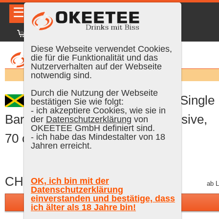
☰
|
DE
FR
EN
|
Anmelden
Diese Webseite verwendet Cookies,
die für die Funktionalität und das
Nutzerverhalten auf der Webseite
Suchen:
notwendig sind.
Durch die Nutzung der Webseite
Worthy Park 6 Years Old «Single
bestätigen Sie wie folgt:
- ich akzeptiere Cookies, wie sie in
Barrel Series» 2017 TWE Exclusive,
der
Datenschutzerklärung
von
OKEETEE GmbH definiert sind.
70 cl, 54 % Vol. (Rum)
- ich habe das Mindestalter von 18
Jahren erreicht.
CHF 149.90
OK, ich bin mit der
inkl. MWST, gratis Versand
ab L
Datenschutzerklärung
einverstanden und bestätige, dass
In den Warenkorb
ich älter als 18 Jahre bin!