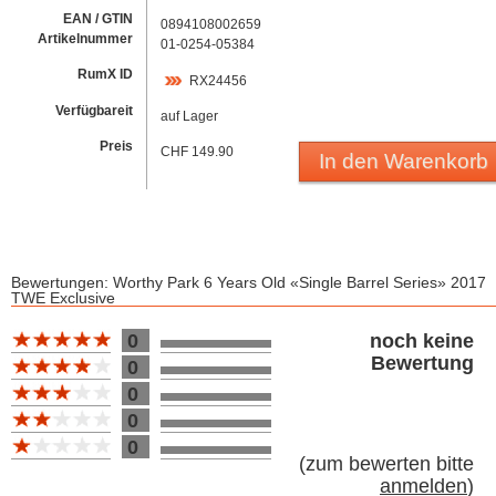
EAN / GTIN
0894108002659
Artikelnummer
01-0254-05384
RumX ID
RX24456
Verfügbareit
auf Lager
Preis
CHF 149.90
In den Warenkorb
Bewertungen: Worthy Park 6 Years Old «Single Barrel Series» 2017
TWE Exclusive
Bewertung 10
0
noch keine
Bewertung
0
0
0
0
(
zum bewerten bitte
anmelden
)