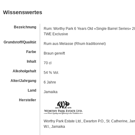
Wissenswertes
Bezeichnung
Rum: Worthy Park 6 Years Old «Single Barrel Series» 
TWE Exclusive
Grundstoff/Qualität
Rum aus Melasse (Rhum traditionnel)
Farbe
Braun gereift
Inhalt
70 cl
Alkoholgehalt
54 % Vol.
Alter/Jahrgang
6 Jahre
Land
Jamaika
Hersteller
Worthy Park Estate Ltd., Ewarton P.O., St. Catherine, Ja
W.I., Jamaika