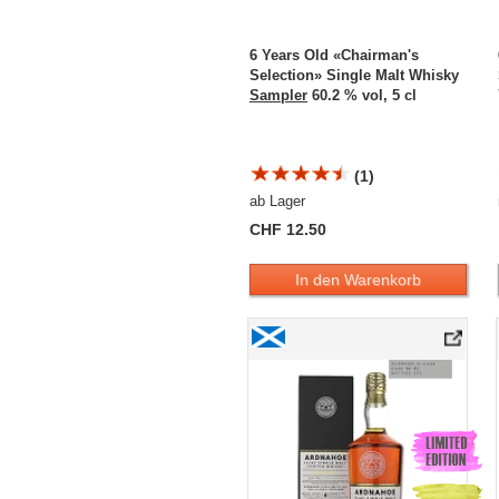
6 Years Old «Chairman's
Selection» Single Malt Whisky
Sampler
60.2 % vol, 5 cl
(1)
ab Lager
CHF 12.50
In den Warenkorb
Ardnahoe 6 Years Old «First Generation»