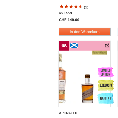
(1)
ab Lager
CHF 149.00
In den Warenkorb
Ardnahoe 6 Years Old «Chairman`s Selec
NEU
ARDNAHOE