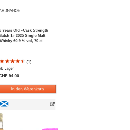
ARDNAHOE
5 Years Old «Cask Strength
Batch 1» 2025 Single Malt
Whisky 60.9 % vol, 70 cl
(1)
ab Lager
CHF 94.00
In den Warenkorb
 Single Malt Whisky
Ardnahoe 5 Years Old «SKERRYVORE XX» Single Malt Whisky Sampler