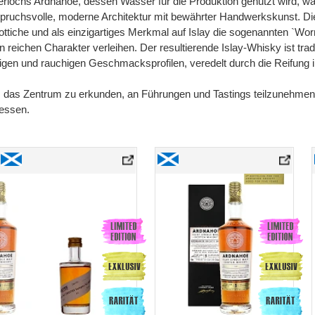
lochs Ardnahoe, dessen Wasser für die Produktion genutzt wird, war
spruchsvolle, moderne Architektur mit bewährter Handwerkskunst. Di
ttiche und als einzigartiges Merkmal auf Islay die sogenannten `Wo
 reichen Charakter verleihen. Der resultierende Islay-Whisky ist tradit
tigen und rauchigen Geschmacksprofilen, veredelt durch die Reifung
, das Zentrum zu erkunden, an Führungen und Tastings teilzunehmen
essen.
 2024» Single Malt Whisky
Ardnahoe 5 Years Old «Ardnahoe Society 2024» Single Malt Whisky Sampler
Ardnahoe 5 Years Old «Ardnahoe Society