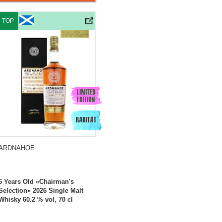
ease» Single Malt Whisky
Ardnahoe 6 Years Old «Chairman`s Selection» 2026 Single Malt Whisky
TOP
ARDNAHOE
6 Years Old «Chairman's
Selection» 2026 Single Malt
Whisky 60.2 % vol, 70 cl