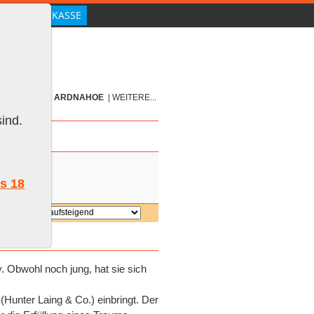
HISKY
|
GIN
|
ARDNAHOE
|
WEITERE...
ind.
ls 18
ieren:
y. Obwohl noch jung, hat sie sich
(Hunter Laing & Co.) einbringt. Der