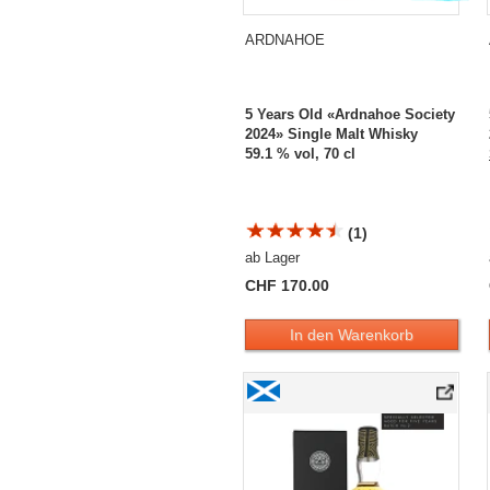
ARDNAHOE
5 Years Old «Ardnahoe Society
2024» Single Malt Whisky
59.1 % vol, 70 cl
(1)
ab Lager
CHF 170.00
In den Warenkorb
Ardnahoe 5 Years Old «Cask Strength Ba