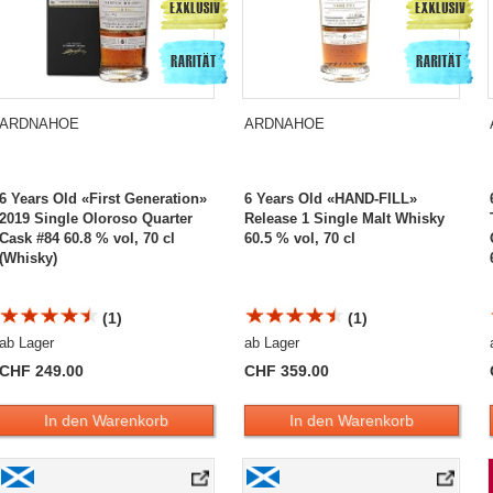
ARDNAHOE
ARDNAHOE
6 Years Old «First Generation»
6 Years Old «HAND-FILL»
2019 Single Oloroso Quarter
Release 1 Single Malt Whisky
Cask #84 60.8 % vol, 70 cl
60.5 % vol, 70 cl
(Whisky)
(1)
(1)
ab Lager
ab Lager
CHF 249.00
CHF 359.00
In den Warenkorb
In den Warenkorb
oble Finnland 2019 Oloroso Quarter Cask #87
Ardnahoe 6 Years Old «Single Cask» 120th ann. of Flickenschild 2019 Single Bou
Ardnahoe 6 Years Old «Single Cask» for 