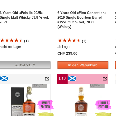
6 Years Old «Fèis Ìle 2025»
6 Years Old «First Generation»
Single Malt Whisky 59.8 % vol,
2019 Single Bourbon Barrel
70 cl
#1551 59.2 % vol, 70 cl
(Whisky)
(1)
(1)
nicht ab Lager
ab Lager
CHF 239.00
Ausverkauft
In den Warenkorb
 2019 Single Oloroso Quarter Cask #82
Ardnahoe 6 Years Old «First Generation» 2019 Single Oloroso Quarter Cask #84
Ardnahoe 6 Years Old «HAND-FILL» Relea
NEU