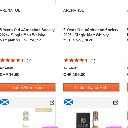
ARDNAHOE
ARDNAHOE
5 Years Old «Ardnahoe Society
5 Years Old «Ardnahoe Society
2024» Single Malt Whisky
2025» Single Malt Whisky
Sampler
59.1 % vol, 5 cl
59.1 % vol, 70 cl
(1)
(1)
ab Lager
ab Lager
CHF 16.80
CHF 199.00
In den Warenkorb
In den Warenkorb
tch 2» 2026 Single Malt Whisky
Ardnahoe 5 Years Old «Fèis Ìle 2024» Single Malt Whisky
Ardnahoe 5 Years Old «SKERRYVORE XX»