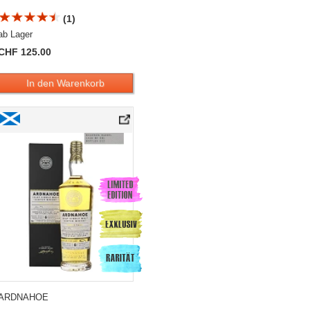
(1)
ab Lager
CHF 125.00
In den Warenkorb
 2019 Single Bourbon Barrel #1551
Ardnahoe 6 Years Old «First Generation» 2019 Single Bourbon Barrel #581
ARDNAHOE