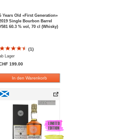
6 Years Old «First Generation»
2019 Single Bourbon Barrel
#581 60.3 % vol, 70 cl (Whisky)
(1)
ab Lager
CHF 199.00
In den Warenkorb
se 1 Single Malt Whisky
Ardnahoe 6 Years Old «Single Cask» TCWA Special Bottling 2019 Oloroso Quarter
Cask #65