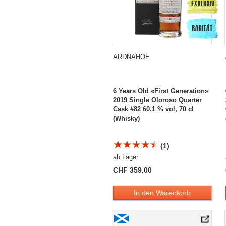
ARDNAHOE
6 Years Old «First Generation»
2019 Single Oloroso Quarter
Cask #82 60.1 % vol, 70 cl
(Whisky)
(1)
ab Lager
CHF 359.00
In den Warenkorb
Ardnahoe 6 Years Old «Single Cask» Vin