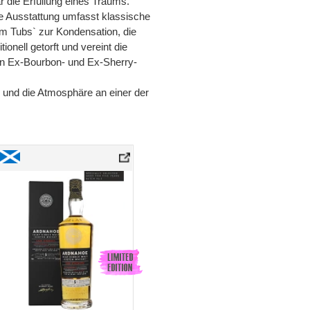
 die Erfüllung eines Traums.
e Ausstattung umfasst klassische
rm Tubs` zur Kondensation, die
ionell getorft und vereint die
 in Ex-Bourbon- und Ex-Sherry-
 und die Atmosphäre an einer der
 2025» Single Malt Whisky
Ardnahoe 5 Years Old «Cask Strength Batch 1» 2025 Single Malt Whisky