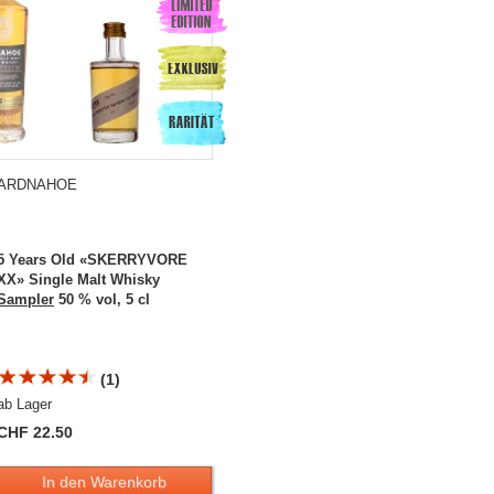
ARDNAHOE
5 Years Old «SKERRYVORE
XX» Single Malt Whisky
Sampler
50 % vol, 5 cl
(1)
ab Lager
CHF 22.50
In den Warenkorb