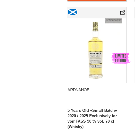
Ardnahoe 5 Years Old «Small Batch» 202
ARDNAHOE
5 Years Old «Small Batch»
2020 / 2025 Exclusively for
vomFASS 50 % vol, 70 cl
(Whisky)