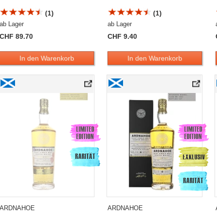
(1)
(1)
ab Lager
ab Lager
CHF 89.70
CHF 9.40
In den Warenkorb
In den Warenkorb
tion» Single Malt Whisky Sampler
Ardnahoe 6 Years Old «Fèis Ìle 2025» Single Malt Whisky
Ardnahoe 6 Years Old «First Generation»
ARDNAHOE
ARDNAHOE