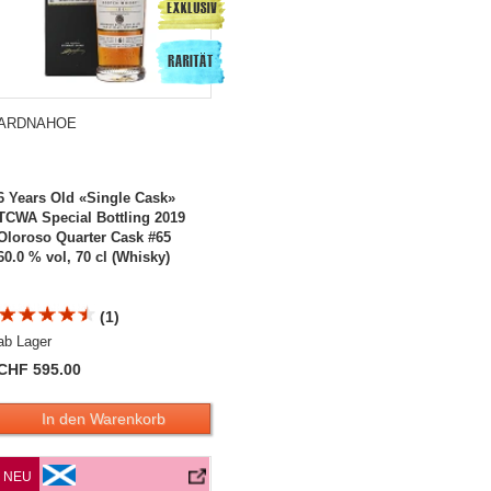
ARDNAHOE
6 Years Old «Single Cask»
TCWA Special Bottling 2019
Oloroso Quarter Cask #65
60.0 % vol, 70 cl (Whisky)
(1)
ab Lager
CHF 595.00
In den Warenkorb
rbon Barrel #570
Danish Retailers 2019 Bourbon Barrel #1548
Ardnahoe 6 Years Old «Single Cask» Japan Exclusive 2019 Bourbon Barrel #1374
NEU