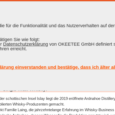
e für die Funktionalität und das Nutzerverhalten auf der
RON CUBANO
|
RUM
|
SCOTCH
|
W
tigen Sie wie folgt:
er
Datenschutzerklärung
von OKEETEE GmbH definiert s
hren erreicht.
e
Inhalt
lärung einverstanden und bestätige, dass ich älter a
Sort
Alle
ay Single Malt Whisky:
 schottischen Insel Islay liegt die 2019 eröffnete Ardnahoe Distiller
ablierten Whisky-Produzenten gemacht.
kt Familie Laing, die jahrzehntelange Erfahrung im Whisky-Business 