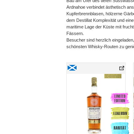
Bau am Ufer des tiefen Süsswasser
Ardnahoe verbindet ästhetisch an
Kupferbrennblasen, hölzerne Gärbo
dem Destillat Komplexität und einen
maritime Lage der Küste mit fruch
Fässern.
Besucher sind herzlich eingeladen
schönsten Whisky-Routen zu geni
Ardnahoe 5 Years Old «Ardnahoe Society