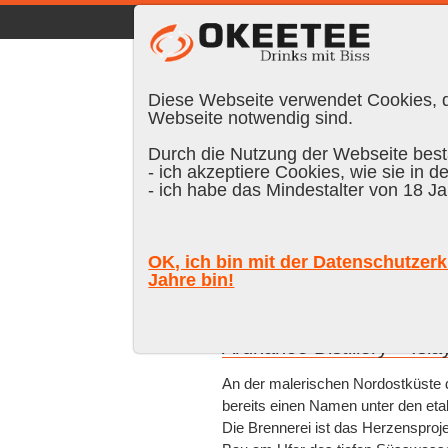
☰
|
DE
FR
EN
|
Anmelden
Diese Webseite verwendet Cookies, di
Webseite notwendig sind.
Durch die Nutzung der Webseite bestä
- ich akzeptiere Cookies, wie sie in d
- ich habe das Mindestalter von 18 Ja
Marke
% vol.
Alter
Farb
OK, ich bin mit der Datenschutzerk
Jahre bin!
Suchen:
Ardnahoe Distillery – Isl
An der malerischen Nordostküste der
bereits einen Namen unter den et
Die Brennerei ist das Herzensproje