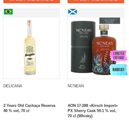
DELICANA
NC'NEAN
2 Years Old Cachaça Reserva
AON 17-288 «Kirsch Import»
40 % vol, 70 cl
PX Sherry Cask 59.1 % vol,
70 cl (Whisky)