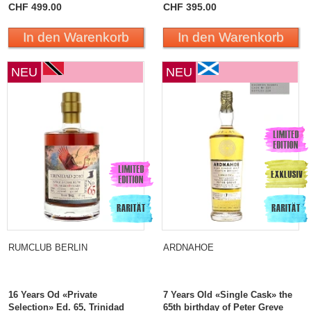
CHF 499.00
CHF 395.00
In den Warenkorb
In den Warenkorb
NEU
NEU
RUMCLUB BERLIN
ARDNAHOE
16 Years Od «Private
7 Years Old «Single Cask» the
Selection» Ed. 65, Trinidad
65th birthday of Peter Greve