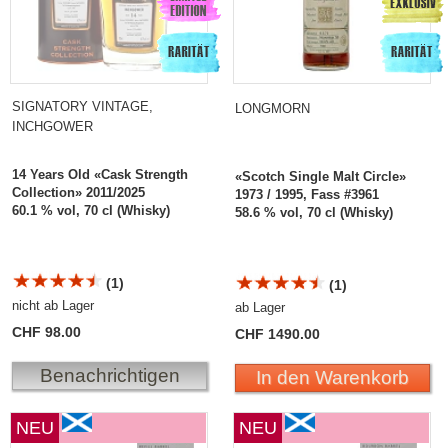
SIGNATORY VINTAGE,
LONGMORN
INCHGOWER
14 Years Old «Cask Strength
«Scotch Single Malt Circle»
Collection» 2011/2025
1973 / 1995, Fass #3961
60.1 % vol, 70 cl (Whisky)
58.6 % vol, 70 cl (Whisky)
(1)
(1)
nicht ab Lager
ab Lager
CHF 98.00
CHF 1490.00
Benachrichtigen
In den Warenkorb
NEU
NEU