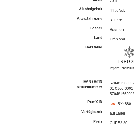
70 cl
Alkoholgehalt
44 % Vol.
Alter/Jahrgang
3 Jahre
Fässer
Bourbon
Land
Grönland
Hersteller
Isfjord Premium
EAN / GTIN
57048156001
Artikelnummer
01-0166-0001
57048156001
RumX ID
RX4880
Verfügbareit
auf Lager
Preis
CHF 53.30