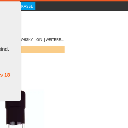
|
SCOTCH
|
WHISKY
|
GIN
|
WEITERE...
ind.
ls 18