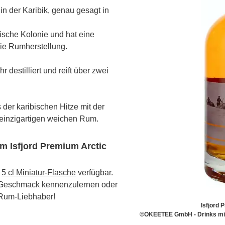
in der Karibik, genau gesagt in
nische Kolonie und hat eine
die Rumherstellung.
destilliert und reift über zwei
der karibischen Hitze mit der
n einzigartigen weichen Rum.
m Isfjord Premium Arctic
s
5 cl Miniatur-Flasche
verfügbar.
n Geschmack kennenzulernen oder
 Rum-Liebhaber!
Isfjord
©OKEETEE GmbH - Drinks mit 