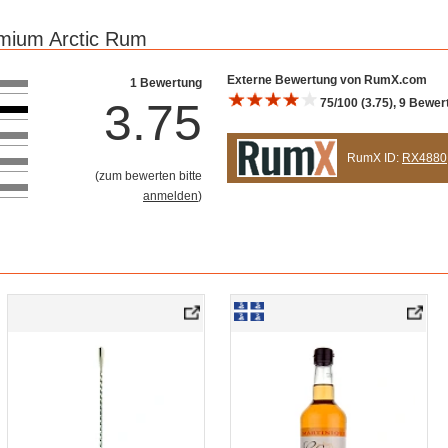
emium Arctic Rum
Bewertung 10
Externe Bewertung von RumX.com
1 Bewertung
3.75
75/100 (3.75), 9 Bewe
RumX ID:
RX4880
(
zum bewerten bitte
anmelden
)