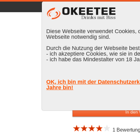
☰
|
DE
FR
EN
|
Anmelden
Diese Webseite verwendet Cookies, di
Webseite notwendig sind.
Durch die Nutzung der Webseite bestä
- ich akzeptiere Cookies, wie sie in d
Suchen:
- ich habe das Mindestalter von 18 Ja
Isfjord Prem
OK, ich bin mit der Datenschutzerk
Jahre bin!
CHF 53.30
inkl.
In den
1 Bewertung 