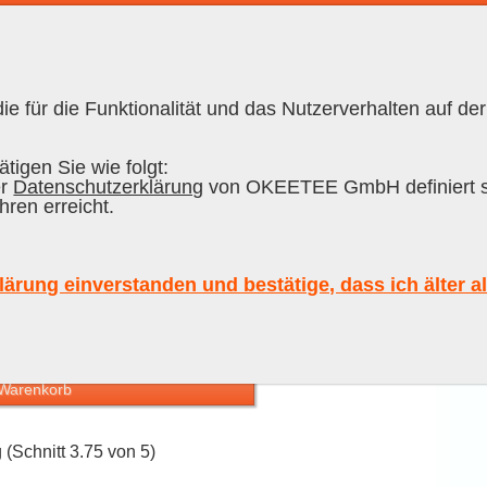
e für die Funktionalität und das Nutzerverhalten auf der
RON CUBANO
|
RUM
tigen Sie wie folgt:
er
Datenschutzerklärung
von OKEETEE GmbH definiert s
hren erreicht.
ium Arctic Rum, 70 cl, 44 % Vol.
lärung einverstanden und bestätige, dass ich älter a
 MWST, plus Versand
ab Lager
 Warenkorb
(Schnitt 3.75 von 5)