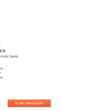
 Arctic Spirits
76
7
83
In den Warenkorb