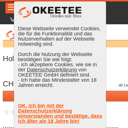
☰
|
DE
FR
EN
|
Anmelden
Diese Webseite verwendet Cookies,
die für die Funktionalität und das
Nutzerverhalten auf der Webseite
Suchen:
notwendig sind.
Durch die Nutzung der Webseite
Holzstössel / Muddler 250 mm,
bestätigen Sie wie folgt:
- ich akzeptiere Cookies, wie sie in
der
Datenschutzerklärung
von
OKEETEE GmbH definiert sind.
- ich habe das Mindestalter von 18
CHF 8.30
Jahren erreicht.
inkl. MWST, plus Versand
ab La
In den Warenkorb
OK, ich bin mit der
Datenschutzerklärung
noch keine Bewertungen
einverstanden und bestätige, dass
ich älter als 18 Jahre bin!