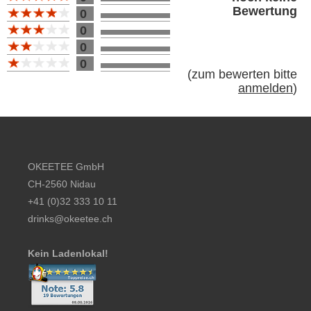
Bewertung
0
0
0
0
(
zum bewerten bitte
anmelden
)
Footer content
OKEETEE GmbH
CH-2560 Nidau
+41 (0)32 333 10 11
drinks@okeetee.ch
Kein Ladenlokal!