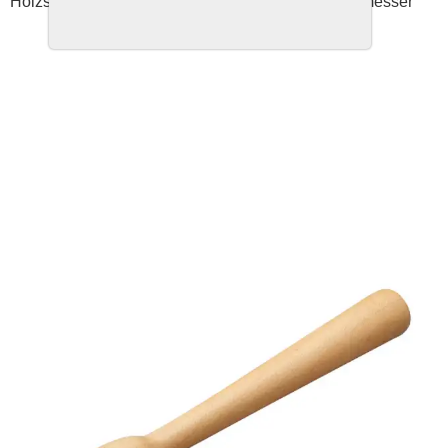
Holzstössel / Muddler, 250 mm lang, 35mm Durchmesser