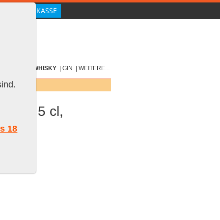
|
SCOTCH
|
WHISKY
|
GIN
|
WEITERE...
ind.
pler, 5 cl,
ls 18