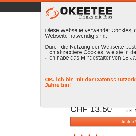
☰
|
DE
FR
EN
|
Anmelden
Diese Webseite verwendet Cookies, di
Webseite notwendig sind.
Durch die Nutzung der Webseite bestä
- ich akzeptiere Cookies, wie sie in d
Suchen:
- ich habe das Mindestalter von 18 Ja
Isfjord Prem
OK, ich bin mit der Datenschutzerk
42 % Vol.
Jahre bin!
CHF 13.50
inkl.
In den