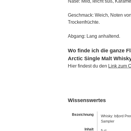
Nase: Mild, leicht süß, Karamel
Geschmack: Weich, Noten von 
Trockenfrüchte.
Abgang: Lang anhaltend.
Wo finde ich die ganze F
Arctic Single Malt Whisk
Hier findest du den
Link zum O
Wissenswertes
Bezeichnung
Whisky: Isfjord Pr
Sampler
Inhalt
5 cl