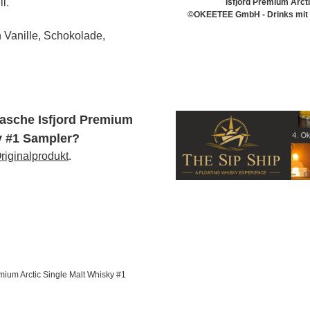
l.
Isfjord Premium Arct
©OKEETEE GmbH - Drinks mit B
Vanille, Schokolade,
lasche Isfjord Premium
y #1 Sampler?
riginalprodukt
.
emium Arctic Single Malt Whisky #1