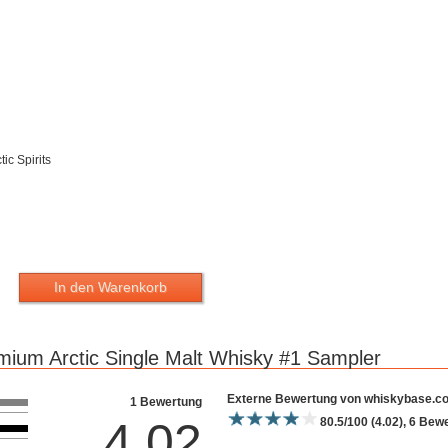
ic Spirits
In den Warenkorb
mium Arctic Single Malt Whisky #1 Sampler
Bewertung 10
Externe Bewertung von whiskybase.c
1 Bewertung
4.02
80.5/100 (4.02), 6 Be