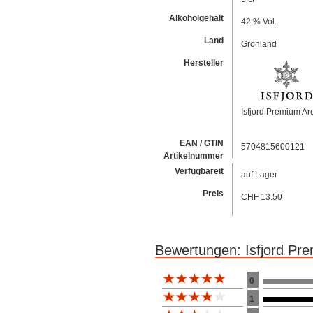
Alkoholgehalt
42 % Vol.
Land
Grönland
Hersteller
Isfjord Premium Arct
EAN / GTIN
5704815600121
Artikelnummer
Verfügbareit
auf Lager
Preis
CHF 13.50
Bewertungen: Isfjord Pre
Bewertung 10
0
1