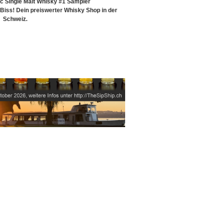
ic Single Malt Whisky #1 Sampler
iss! Dein preiswerter Whisky Shop in der
Schweiz.