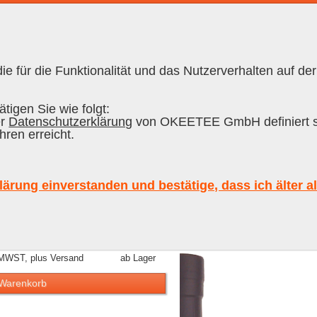
e für die Funktionalität und das Nutzerverhalten auf der
RON CUBANO
|
RUM
tigen Sie wie folgt:
er
Datenschutzerklärung
von OKEETEE GmbH definiert s
hren erreicht.
ium Arctic Single Malt Whisky #1 Sam
lärung einverstanden und bestätige, dass ich älter a
 MWST, plus Versand
ab Lager
 Warenkorb