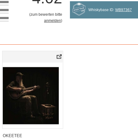
Whiskybase ID:
WB97367
(
zum bewerten bitte
anmelden
)
OKEETEE