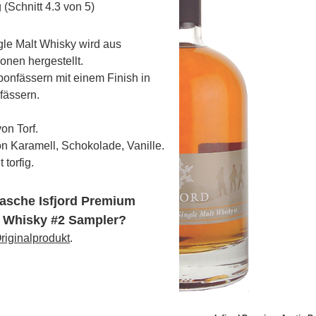
(Schnitt 4.3 von 5)
gle Malt Whisky wird aus
onen hergestellt.
bonfässern mit einem Finish in
fässern.
on Torf.
n Karamell, Schokolade, Vanille.
torfig.
lasche Isfjord Premium
t Whisky #2 Sampler?
riginalprodukt
.