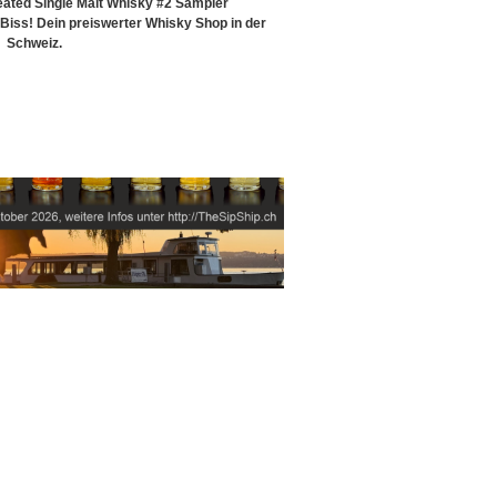
eated Single Malt Whisky #2 Sampler
iss! Dein preiswerter Whisky Shop in der
Schweiz.