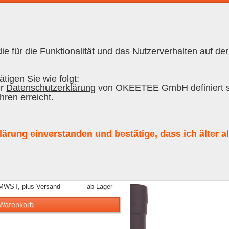
e für die Funktionalität und das Nutzerverhalten auf der
RON CUBANO
|
RUM
tigen Sie wie folgt:
er
Datenschutzerklärung
von OKEETEE GmbH definiert s
hren erreicht.
ium Arctic Peated Single Malt Whisky
lärung einverstanden und bestätige, dass ich älter a
 MWST, plus Versand
ab Lager
 Warenkorb