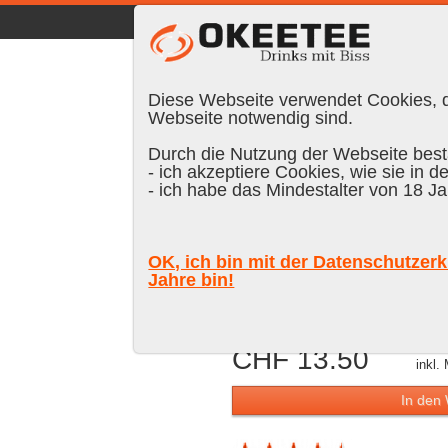
☰
|
DE
FR
EN
|
Anmelden
Diese Webseite verwendet Cookies, di
Webseite notwendig sind.
Durch die Nutzung der Webseite bestä
- ich akzeptiere Cookies, wie sie in d
Suchen:
- ich habe das Mindestalter von 18 Ja
Isfjord Prem
OK, ich bin mit der Datenschutzerk
42 % Vol.
Jahre bin!
CHF 13.50
inkl.
In den