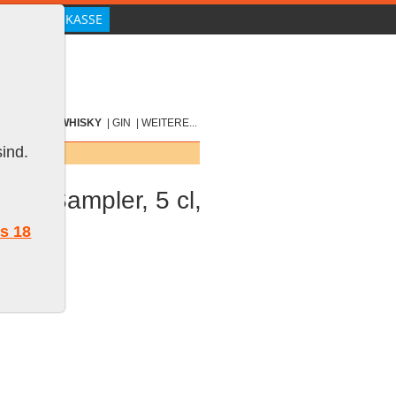
|
SCOTCH
|
WHISKY
|
GIN
|
WEITERE...
ind.
 #2 Sampler, 5 cl,
ls 18