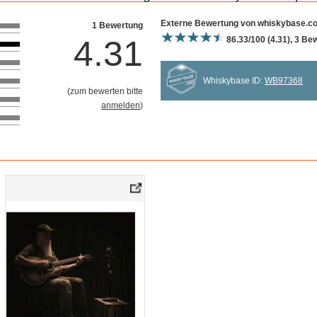
Bewertung 10
Externe Bewertung von whiskybase.c
1 Bewertung
4.31
86.33/100 (4.31), 3 B
Whiskybase ID:
WB97368
(
zum bewerten bitte
anmelden
)