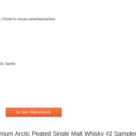
, Finish in neuen amerikanischen
ic Spirits
In den Warenkorb
mium Arctic Peated Single Malt Whisky #2 Sample