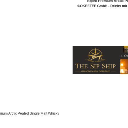
Isfjord Premium Arctic P
©OKEETEE GmbH - Drinks mit B
emium Arctic Peated Single Malt Whisky