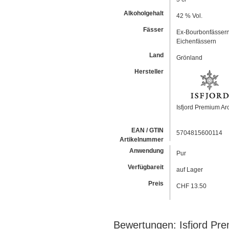
Alkoholgehalt
42 % Vol.
Fässer
Ex-Bourbonfässern
Eichenfässern
Land
Grönland
Hersteller
Isfjord Premium Arct
EAN / GTIN
5704815600114
Artikelnummer
Anwendung
Pur
Verfügbareit
auf Lager
Preis
CHF 13.50
Bewertungen: Isfjord Pre