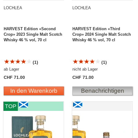
LOCHLEA
LOCHLEA
HARVEST Edition «Second
HARVEST Edition «Third
Crop» 2023 Single Malt Scotch
Crop» 2024 Single Malt Scotch
Whisky 46 % vol, 70 cl
Whisky 46 % vol, 70 cl
(1)
(1)
ab Lager
nicht ab Lager
CHF 71.00
CHF 71.00
In den Warenkorb
Benachrichtigen
Lochlea OUR BARLEY Single Malt Scotch Whisky
Lochlea OUR BARLEY
TOP
Single Malt Scotch Whisky
Sampler