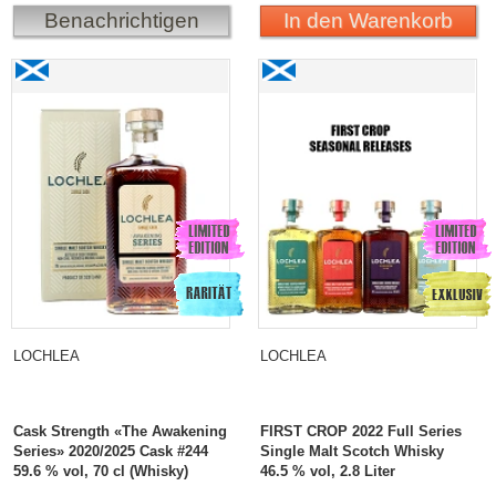
Benachrichtigen
In den Warenkorb
Lochlea Cask Strength «The Awakening Series»
Lochlea FIRST CROP
2020/2025 Cask #244
2022 Full Series Single
Malt Scotch Whisky
LOCHLEA
LOCHLEA
Cask Strength «The Awakening
FIRST CROP 2022 Full Series
Series» 2020/2025 Cask #244
Single Malt Scotch Whisky
59.6 % vol, 70 cl (Whisky)
46.5 % vol, 2.8 Liter