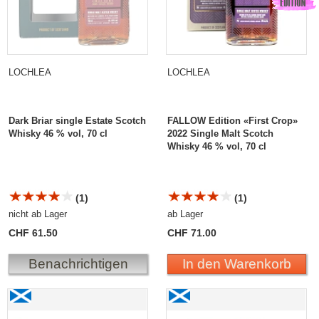
LOCHLEA
LOCHLEA
Dark Briar single Estate Scotch
FALLOW Edition «First Crop»
Whisky 46 % vol, 70 cl
2022 Single Malt Scotch
Whisky 46 % vol, 70 cl
(1)
(1)
nicht ab Lager
ab Lager
CHF 61.50
CHF 71.00
Benachrichtigen
In den Warenkorb
Lochlea FALLOW Edition «First Crop» 2022 Single
Lochlea FALLOW Edition
Malt Scotch Whisky Sampler
«Second Crop» 2023