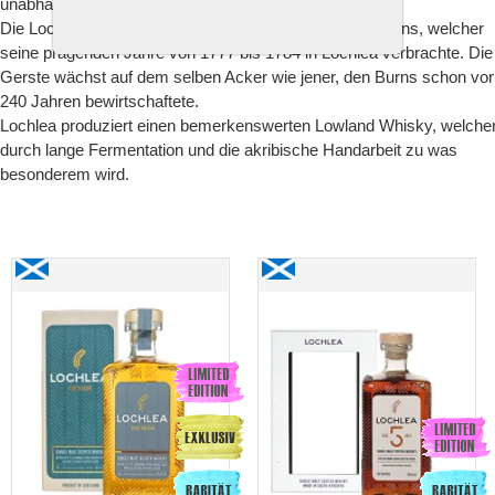
unabhängige Destillerie in Familienbesitz.
Die Lochlea Farm gehörte einst dem Dichter Robert Burns, welcher
seine prägenden Jahre von 1777 bis 1784 in Lochlea verbrachte. Die
Gerste wächst auf dem selben Acker wie jener, den Burns schon vor
240 Jahren bewirtschaftete.
Lochlea produziert einen bemerkenswerten Lowland Whisky, welche
durch lange Fermentation und die akribische Handarbeit zu was
besonderem wird.
Lochlea «FIRST RELEASE 2022» Single Malt Scotch
Lochlea 5 Years Old
Whisky
2018/2023 Single Malt
Scotch Whisky