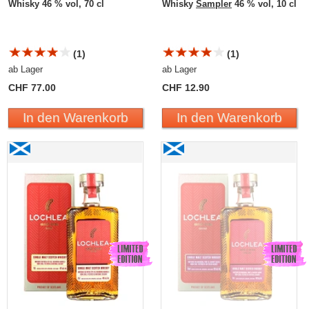
Whisky 46 % vol, 70 cl
Whisky
Sampler
46 % vol, 10 cl
(1)
(1)
ab Lager
ab Lager
CHF 77.00
CHF 12.90
In den Warenkorb
In den Warenkorb
Lochlea HARVEST Edition «Second Crop» 2023
Lochlea HARVEST Edition
Single Malt Scotch Whisky
«Third Crop» 2024 Single
Malt Scotch Whisky