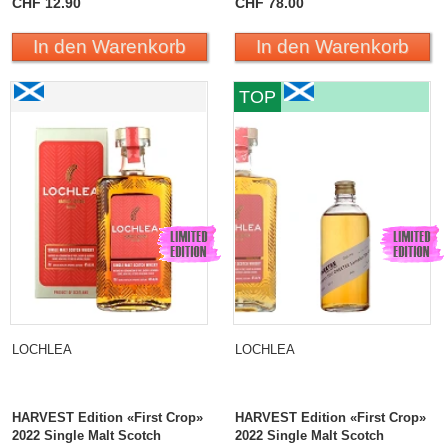
CHF 12.90
CHF 78.00
In den Warenkorb
In den Warenkorb
Lochlea HARVEST Edition «First Crop» 2022 Single
Lochlea HARVEST Edition
TOP
Malt Scotch Whisky
«First Crop» 2022 Single
Malt Scotch Whisky
Sampler
LOCHLEA
LOCHLEA
HARVEST Edition «First Crop»
HARVEST Edition «First Crop»
2022 Single Malt Scotch
2022 Single Malt Scotch