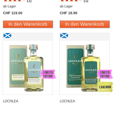
(1)
(1)
ab Lager
ab Lager
CHF 119.00
CHF 18.90
In den Warenkorb
In den Warenkorb
Lochlea PLOUGHING Edition «Second Crop» 2023
Lochlea SOWING Edition
Single Malt Scotch Whisky
«First Crop» 2022 Single
Malt Scotch Whisky
LOCHLEA
LOCHLEA