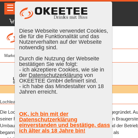
☰
|
DE
FR
EN
|
Anmelden
Diese Webseite verwendet Cookies,
die für die Funktionalität und das
Nutzerverhalten auf der Webseite
notwendig sind.
Marke
% vol.
Alter
Farbe
Inhalt
Durch die Nutzung der Webseite
bestätigen Sie wie folgt:
- ich akzeptiere Cookies, wie sie in
der
Datenschutzerklärung
von
OKEETEE GmbH definiert sind.
- ich habe das Mindestalter von 18
Suchen:
Alle
Jahren erreicht.
Lochlea Lowland Distillery:
Die Lochlea Destillerie wurde 2015 von John Campbell gegründet. Au
OK, ich bin mit der
seiner Rinderfarm begann er damals mit der Aussaat von Braugerste
Datenschutzerklärung
einverstanden und bestätige, dass
Umbau und Lizenzierung waren 2018 abgeschlossen und der Betrie
ich älter als 18 Jahre bin!
begann mit dem destillieren der ersten Lochlea Whiskys als