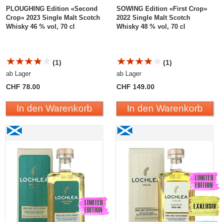
PLOUGHING Edition «Second
SOWING Edition «First Crop»
Crop» 2023 Single Malt Scotch
2022 Single Malt Scotch
Whisky 46 % vol, 70 cl
Whisky 48 % vol, 70 cl
(1)
(1)
ab Lager
ab Lager
CHF 78.00
CHF 149.00
In den Warenkorb
In den Warenkorb
Lochlea SOWING Edition «Second Crop» 2023 Single
Lochlea Cask Strength
Malt Scotch Whisky
«bottled for Master of
Malt» 2019/2023 Cask
#236