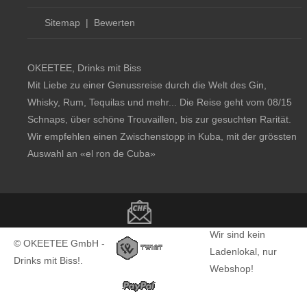
Sitemap
|
Bewerten
OKEETEE, Drinks mit Biss
Mit Liebe zu einer Genussreise durch die Welt des Gin,
Whisky, Rum, Tequilas und mehr... Die Reise geht vom 08/15
Schnaps, über schöne Trouvaillen, bis zur gesuchten Rarität.
Wir empfehlen einen Zwischenstopp in Kuba, mit der grössten
Auswahl an
«el ron de Cuba»
Copyright notice
Wir sind kein
© OKEETEE GmbH -
Ladenlokal, nur
Drinks mit Biss!.
Webshop!