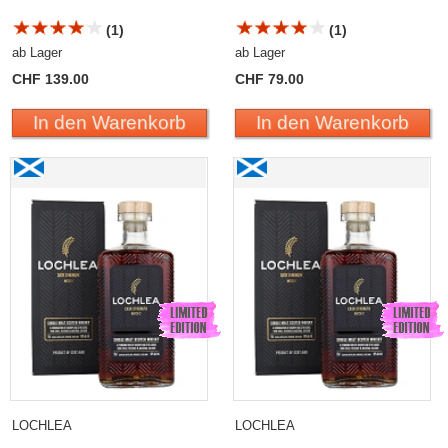
(1)
(1)
ab Lager
ab Lager
CHF 139.00
CHF 79.00
In den Warenkorb
In den Warenkorb
Lochlea Cask Strength «Batch 2» 2024 Single Malt
Lochlea Cask Strength
Scotch Whisky
«Batch 3» 2025 Single
Malt Scotch Whisky
LOCHLEA
LOCHLEA