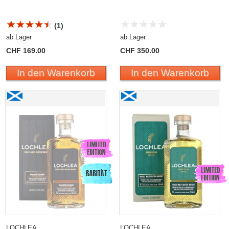
(1)
ab Lager
ab Lager
CHF 169.00
CHF 350.00
In den Warenkorb
In den Warenkorb
Lochlea «Overtone» Stout Cask Finish 2023
Lochlea SOWING Edition
«Third Crop» 2024 Single
Malt Scotch Whisky
LOCHLEA
LOCHLEA