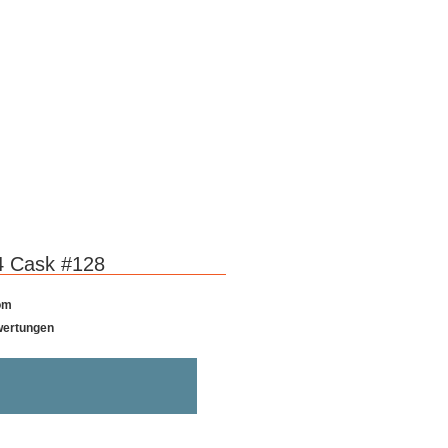
24 Cask #128
om
ewertungen