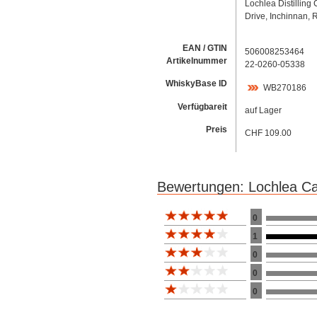
Lochlea Distilling
Drive, Inchinnan, 
EAN / GTIN
506008253464
Artikelnummer
22-0260-05338
WhiskyBase ID
WB270186
Verfügbareit
auf Lager
Preis
CHF 109.00
Bewertungen: Lochlea Ca
Bewertung 10
0
1
0
0
0