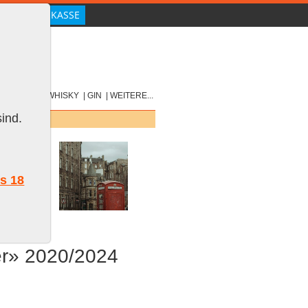
|
SCOTCH
|
WHISKY
|
GIN
|
WEITERE...
ind.
ls 18
er» 2020/2024