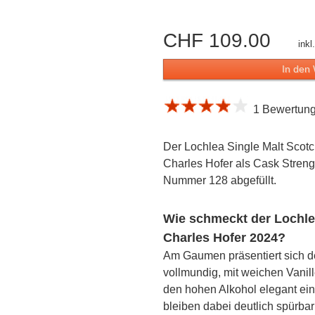
CHF 109.00
ink
In den
1 Bewertung 
Der Lochlea Single Malt Scotc
Charles Hofer als Cask Stren
Nummer 128 abgefüllt.
Wie schmeckt der Lochlea
Charles Hofer 2024?
Am Gaumen präsentiert sich de
vollmundig, mit weichen Vanil
den hohen Alkohol elegant ei
bleiben dabei deutlich spürba