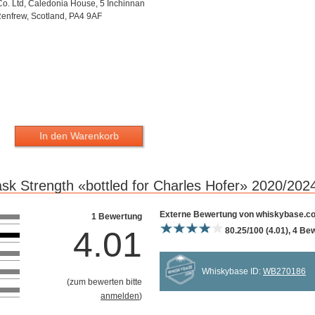
 Co. Ltd, Caledonia House, 5 Inchinnan
Renfrew, Scotland, PA4 9AF
In den Warenkorb
sk Strength «bottled for Charles Hofer» 2020/20
Bewertung 10
Externe Bewertung von whiskybase.c
1 Bewertung
4.01
80.25/100 (4.01), 4 B
Whiskybase ID:
WB270186
(
zum bewerten bitte
anmelden
)