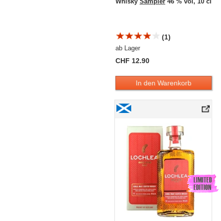
Whisky
Sampler
46 % vol, 10 cl
(1)
ab Lager
CHF 12.90
In den Warenkorb