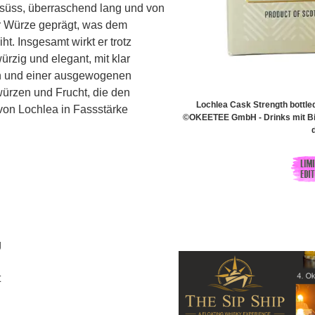
 süss, überraschend lang und von
er Würze geprägt, was dem
t. Insgesamt wirkt er trotz
würzig und elegant, mit klar
n und einer ausgewogenen
rzen und Frucht, die den
Lochlea Cask Strength bottle
von Lochlea in Fassstärke
©OKEETEE GmbH - Drinks mit Bis
g
t