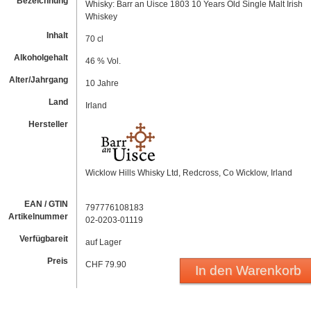
Bezeichnung
Whisky: Barr an Uisce 1803 10 Years Old Single Malt Irish
Whiskey
Inhalt
70 cl
Alkoholgehalt
46 % Vol.
Alter/Jahrgang
10 Jahre
Land
Irland
Hersteller
Wicklow Hills Whisky Ltd, Redcross, Co Wicklow, Irland
EAN / GTIN
797776108183
Artikelnummer
02-0203-01119
Verfügbareit
auf Lager
Preis
CHF 79.90
In den Warenkorb