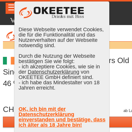
☰
|
DE
FR
EN
|
Anmelden
Diese Webseite verwendet Cookies,
die für die Funktionalität und das
Nutzerverhalten auf der Webseite
Suchen:
notwendig sind.
Durch die Nutzung der Webseite
Barr an Uisce 1803 10 Years Old
bestätigen Sie wie folgt:
- ich akzeptiere Cookies, wie sie in
Single Malt Irish Whiskey, 70 cl,
der
Datenschutzerklärung
von
OKEETEE GmbH definiert sind.
46 % Vol. (Whisky)
- ich habe das Mindestalter von 18
Jahren erreicht.
CHF 79.90
OK, ich bin mit der
inkl. MWST, plus Versand
ab L
Datenschutzerklärung
einverstanden und bestätige, dass
In den Warenkorb
ich älter als 18 Jahre bin!