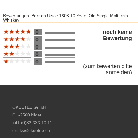
Bewertungen: Barr an Uisce 1803 10 Years Old Single Malt Irish
Whiskey
Bewertung 10
0
noch keine
Bewertung
0
0
0
0
(
zum bewerten bitte
anmelden
)
Footer content
OKEETEE GmbH
CH-2560 Nidau
+41 (0)32 333 10 11
drinks@okeetee.ch