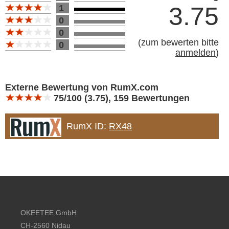
3.75
1
0
0
(
zum bewerten bitte
0
anmelden
)
Bewertung 10
Externe Bewertung von RumX.com
75/100 (3.75), 159 Bewertungen
RumX ID:
RX48
Footer content
OKEETEE GmbH
CH-2560 Nidau