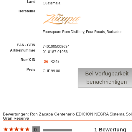
Land
Guatemala
Hersteller
Foursquare Rum Distillery, Four Roads, Barbados
EAN / GTIN
7401005008634
Artikelnummer
01-0187-01056
RumX ID
RX48
Preis
CHF 99.00
Bei Verfügbarkeit
benachrichtigen
Bewertungen: Ron Zacapa Centenario EDICIÓN NEGRA Sistema Sol
Gran Reserva
Bewertung 10
0
1 Bewertung