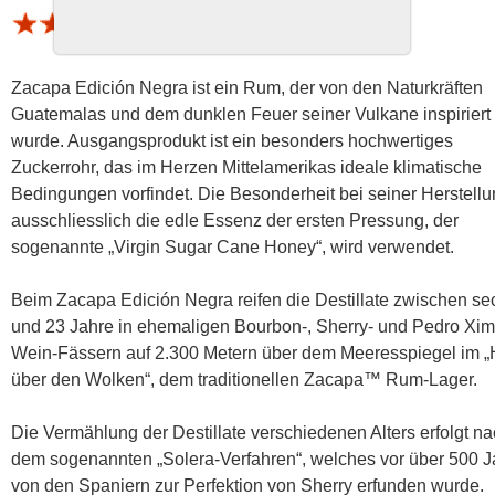
1 Bewertung (Schnitt 3.75 von 5)
Zacapa Edición Negra ist ein Rum, der von den Naturkräften
Guatemalas und dem dunklen Feuer seiner Vulkane inspiriert
wurde. Ausgangsprodukt ist ein besonders hochwertiges
Zuckerrohr, das im Herzen Mittelamerikas ideale klimatische
Bedingungen vorfindet. Die Besonderheit bei seiner Herstellu
ausschliesslich die edle Essenz der ersten Pressung, der
sogenannte „Virgin Sugar Cane Honey“, wird verwendet.
Beim Zacapa Edición Negra reifen die Destillate zwischen se
und 23 Jahre in ehemaligen Bourbon-, Sherry- und Pedro Xi
Wein-Fässern auf 2.300 Metern über dem Meeresspiegel im 
über den Wolken“, dem traditionellen Zacapa™ Rum-Lager.
Die Vermählung der Destillate verschiedenen Alters erfolgt n
dem sogenannten „Solera-Verfahren“, welches vor über 500 
von den Spaniern zur Perfektion von Sherry erfunden wurde.