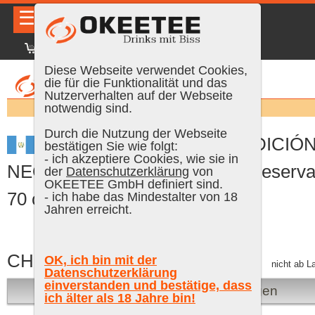
☰
|
DE
FR
EN
|
Anmelden
Diese Webseite verwendet Cookies,
die für die Funktionalität und das
Nutzerverhalten auf der Webseite
Suchen:
notwendig sind.
Durch die Nutzung der Webseite
Ron Zacapa Centenario EDICIÓ
bestätigen Sie wie folgt:
- ich akzeptiere Cookies, wie sie in
NEGRA Sistema Solera Gran Reserva
der
Datenschutzerklärung
von
OKEETEE GmbH definiert sind.
70 cl, 43 % Vol. (Rum)
- ich habe das Mindestalter von 18
Jahren erreicht.
CHF 99.00
OK, ich bin mit der
inkl. MWST, gratis Versand
nicht ab L
Datenschutzerklärung
einverstanden und bestätige, dass
Bei Verfügbarkeit benachrichtigen
ich älter als 18 Jahre bin!