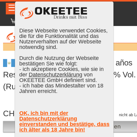
☰
|
DE
FR
EN
|
Anmelden
Diese Webseite verwendet Cookies,
die für die Funktionalität und das
Nutzerverhalten auf der Webseite
Suchen:
notwendig sind.
Durch die Nutzung der Webseite
Ron Zacapa Centenario 15 años
bestätigen Sie wie folgt:
- ich akzeptiere Cookies, wie sie in
Reserva - Old Edition, 70 cl, 40 % Vol.
der
Datenschutzerklärung
von
OKEETEE GmbH definiert sind.
(Rum)
- ich habe das Mindestalter von 18
Jahren erreicht.
CHF 299.00
OK, ich bin mit der
inkl. MWST, gratis Versand
nicht ab L
Datenschutzerklärung
einverstanden und bestätige, dass
Bei Verfügbarkeit benachrichtigen
ich älter als 18 Jahre bin!