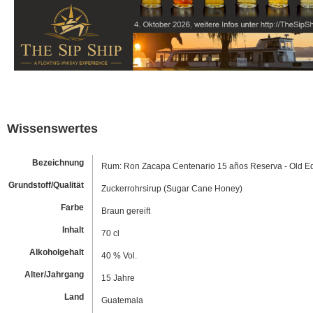
Wissenswertes
Bezeichnung
Rum: Ron Zacapa Centenario 15 años Reserva - Old Ed
Grundstoff/Qualität
Zuckerrohrsirup (Sugar Cane Honey)
Farbe
Braun gereift
Inhalt
70 cl
Alkoholgehalt
40 % Vol.
Alter/Jahrgang
15 Jahre
Land
Guatemala