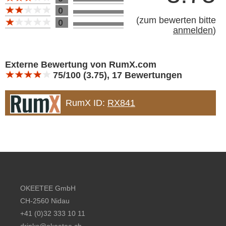
0
(
zum bewerten bitte
0
anmelden
)
Bewertung 10
Externe Bewertung von RumX.com
75/100 (3.75), 17 Bewertungen
RumX ID:
RX841
Footer content
OKEETEE GmbH
CH-2560 Nidau
+41 (0)32 333 10 11