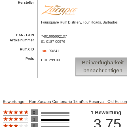
Hersteller
Foursquare Rum Distillery, Four Roads, Barbados
EAN / GTIN
7401005002137
Artikelnummer
01-0187-00976
RumX ID
RX841
Preis
CHF 299.00
Bei Verfügbarkeit
benachrichtigen
Bewertungen: Ron Zacapa Centenario 15 años Reserva - Old Edition
Bewertung 10
0
1 Bewertung
3.75
1
0