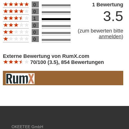
Bewertung 10
0
1 Bewertung
3.5
0
1
0
(
zum bewerten bitte
0
anmelden
)
0
Bewertung 10
Externe Bewertung von RumX.com
70/100 (3.5), 854 Bewertungen
Footer content
OKEETEE GmbH