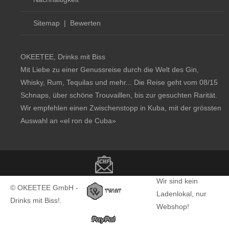
Sitemap
|
Bewerten
OKEETEE, Drinks mit Biss
Mit Liebe zu einer Genussreise durch die Welt des Gin,
Whisky, Rum, Tequilas und mehr... Die Reise geht vom 08/15
Schnaps, über schöne Trouvaillen, bis zur gesuchten Rarität.
Wir empfehlen einen Zwischenstopp in Kuba, mit der grössten
Auswahl an
«el ron de Cuba»
Copyright notice
Wir sind kein
© OKEETEE GmbH -
Ladenlokal, nur
Drinks mit Biss!.
Webshop!