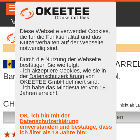
☰
|
DE
FR
EN
|
Anmelden
Diese Webseite verwendet Cookies,
die für die Funktionalität und das
Nutzerverhalten auf der Webseite
Suchen:
notwendig sind.
Durch die Nutzung der Webseite
Mount Gay 1703 BLACK BARRE
bestätigen Sie wie folgt:
- ich akzeptiere Cookies, wie sie in
Barbados Rum, 1 Liter, 43 % Vol.
der
Datenschutzerklärung
von
OKEETEE GmbH definiert sind.
- ich habe das Mindestalter von 18
Jahren erreicht.
CHF 69.90
inkl. MWST, plus Versand
nicht ab La
OK, ich bin mit der
Bei Verfügbarkeit benachrichtigen
Datenschutzerklärung
einverstanden und bestätige, dass
ich älter als 18 Jahre bin!
1 Bewertung (Schnitt 3.5 von 5)