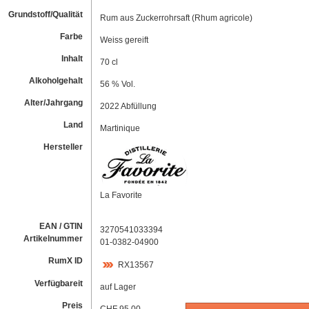
Grundstoff/Qualität
Rum aus Zuckerrohrsaft (Rhum agricole)
Farbe
Weiss gereift
Inhalt
70 cl
Alkoholgehalt
56 % Vol.
Alter/Jahrgang
2022 Abfüllung
Land
Martinique
Hersteller
La Favorite
EAN / GTIN
3270541033394
Artikelnummer
01-0382-04900
RumX ID
RX13567
Verfügbareit
auf Lager
Preis