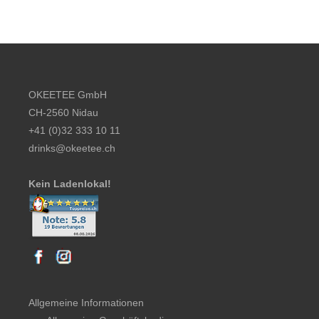
Footer content
OKEETEE GmbH
CH-2560 Nidau
+41 (0)32 333 10 11
drinks@okeetee.ch
Kein Ladenlokal!
Allgemeine Informationen