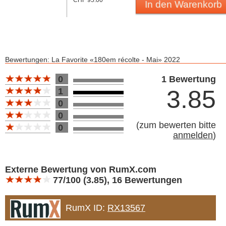
CHF 95.00
In den Warenkorb
Bewertungen: La Favorite «180em récolte - Mai» 2022
Bewertung 10
0
1 Bewertung
3.85
1
0
0
(
zum bewerten bitte
0
anmelden
)
Bewertung 10
Externe Bewertung von RumX.com
77/100 (3.85), 16 Bewertungen
RumX ID:
RX13567