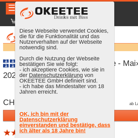
☰
|
DE
FR
EN
|
Anmelden
Diese Webseite verwendet Cookies,
die für die Funktionalität und das
Nutzerverhalten auf der Webseite
Suchen:
notwendig sind.
Durch die Nutzung der Webseite
La Favorite «180em récolte - Mai
bestätigen Sie wie folgt:
- ich akzeptiere Cookies, wie sie in
2022, 70 cl, 56 % Vol. (Rum)
der
Datenschutzerklärung
von
OKEETEE GmbH definiert sind.
- ich habe das Mindestalter von 18
Jahren erreicht.
CHF 95.00
inkl. MWST, gratis Versand
ab L
OK, ich bin mit der
In den Warenkorb
Datenschutzerklärung
einverstanden und bestätige, dass
ich älter als 18 Jahre bin!
1 Bewertung (Schnitt 3.85 von 5)