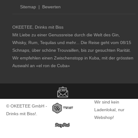
Sitemap
|
Bewerten
OKEETEE, Drinks mit Biss
Mit Liebe zu einer Genussreise durch die Welt des Gin,
Whisky, Rum, Tequilas und mehr... Die Reise geht vom 08/15
Schnaps, über schöne Trouvaillen, bis zur gesuchten Rarität.
Wir empfehlen einen Zwischenstopp in Kuba, mit der grössten
Auswahl an
«el ron de Cuba»
Copyright notice
Wir sind kein
© OKEETEE GmbH -
Ladenlokal, nur
Drinks mit Biss!.
Webshop!