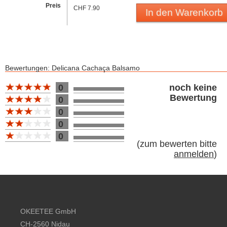
Preis
CHF 7.90
In den Warenkorb
Bewertungen: Delicana Cachaça Balsamo
Bewertung 10
0
noch keine
Bewertung
0
0
0
0
(
zum bewerten bitte
anmelden
)
Footer content
OKEETEE GmbH
CH-2560 Nidau