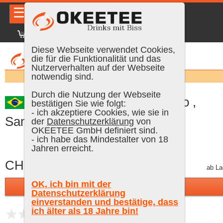
☰
|
DE
FR
EN
|
Anmelden
Diese Webseite verwendet Cookies,
die für die Funktionalität und das
Nutzerverhalten auf der Webseite
Suchen:
notwendig sind.
Durch die Nutzung der Webseite
Delicana Cachaça Balsamo ,
bestätigen Sie wie folgt:
- ich akzeptiere Cookies, wie sie in
Sampler, 10 cl, 42.5 % Vol.
der
Datenschutzerklärung
von
OKEETEE GmbH definiert sind.
- ich habe das Mindestalter von 18
Jahren erreicht.
CHF 7.90
inkl. MWST, plus Versand
ab La
OK, ich bin mit der
In den Warenkorb
Datenschutzerklärung
einverstanden und bestätige, dass
ich älter als 18 Jahre bin!
noch keine Bewertungen