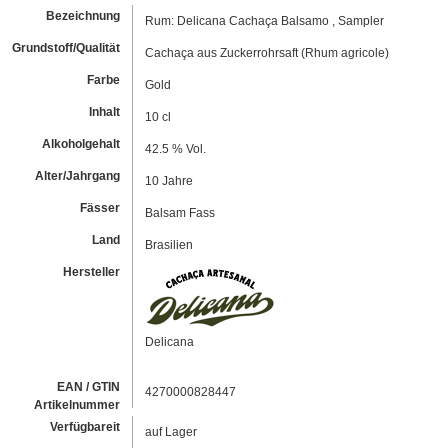
Bezeichnung
Rum: Delicana Cachaça Balsamo , Sampler
Grundstoff/Qualität
Cachaça aus Zuckerrohrsaft (Rhum agricole)
Farbe
Gold
Inhalt
10 cl
Alkoholgehalt
42.5 % Vol.
Alter/Jahrgang
10 Jahre
Fässer
Balsam Fass
Land
Brasilien
Hersteller
Delicana
EAN / GTIN
4270000828447
Artikelnummer
Verfügbareit
auf Lager