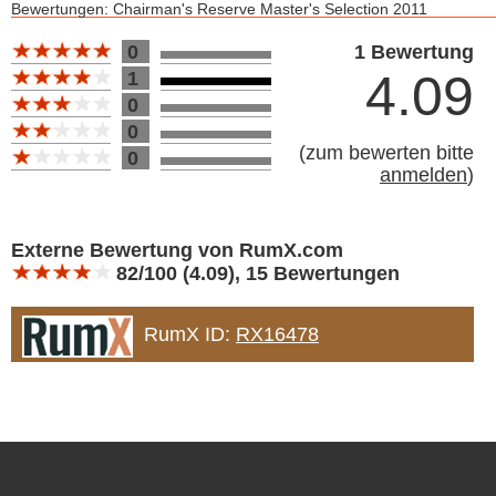
Bewertungen: Chairman's Reserve Master's Selection 2011
Bewertung 10
0
1 Bewertung
4.09
1
0
0
(
zum bewerten bitte
0
anmelden
)
Bewertung 10
Externe Bewertung von RumX.com
82/100 (4.09), 15 Bewertungen
RumX ID:
RX16478
Footer content