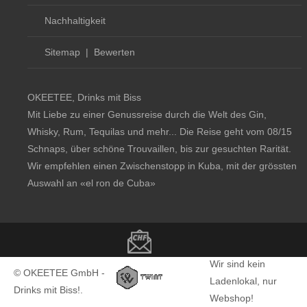
Nachhaltigkeit
Sitemap
|
Bewerten
OKEETEE, Drinks mit Biss
Mit Liebe zu einer Genussreise durch die Welt des Gin,
Whisky, Rum, Tequilas und mehr... Die Reise geht vom 08/15
Schnaps, über schöne Trouvaillen, bis zur gesuchten Rarität.
Wir empfehlen einen Zwischenstopp in Kuba, mit der grössten
Auswahl an
«el ron de Cuba»
Copyright notice
Wir sind kein
© OKEETEE GmbH -
Ladenlokal, nur
Drinks mit Biss!.
Webshop!