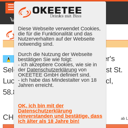
☰
|
DE
FR
EN
|
Anmelden
Diese Webseite verwendet Cookies,
die für die Funktionalität und das
Nutzerverhalten auf der Webseite
Suchen:
notwendig sind.
Durch die Nutzung der Webseite
Chairman's Reserve Master's
bestätigen Sie wie folgt:
- ich akzeptiere Cookies, wie sie in
Selection 2011, 9 Years Old finest St.
der
Datenschutzerklärung
von
OKEETEE GmbH definiert sind.
Lucia Rum (Master of Malt), 70 cl,
- ich habe das Mindestalter von 18
Jahren erreicht.
58.8 % Vol.
OK, ich bin mit der
Datenschutzerklärung
CHF 199.00
einverstanden und bestätige, dass
inkl. MWST, gratis Versand
ab L
ich älter als 18 Jahre bin!