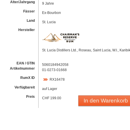
Alter/Jahrgang
9 Jahre
Fässer
Ex-Bourbon
Land
St. Lucia
Hersteller
St. Lucia Distillers Ltd., Roseau, Saint Lucia, W.I., Karibi
EAN / GTIN
5060184942058
Artikelnummer
01-0273-01668
RumX ID
RX16478
Verfügbareit
auf Lager
Preis
CHF 199.00
In den Warenkorb