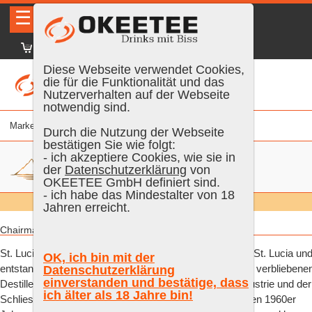
☰
|
DE
FR
EN
|
Anmelden
Diese Webseite verwendet Cookies,
die für die Funktionalität und das
Nutzerverhalten auf der Webseite
notwendig sind.
Marke
% vol.
Alter
Farbe
Inhalt
Durch die Nutzung der Webseite
bestätigen Sie wie folgt:
- ich akzeptiere Cookies, wie sie in
der
Datenschutzerklärung
von
OKEETEE GmbH definiert sind.
- ich habe das Mindestalter von 18
Suchen:
Alle
Jahren erreicht.
Chairman`s Reserve:
St. Lucia Distillers ist die letzte verbliebene Destillerie in St. Lucia un
OK, ich bin mit der
entstand 1972 aus einer Fusion der beiden damals noch verbliebene
Datenschutzerklärung
einverstanden und bestätige, dass
Destillerien. Nach dem Zusammenbruch der Zuckerindustrie und der
ich älter als 18 Jahre bin!
Schliessung der letzten Zuckerplantage in St. Lucia in den 1960er