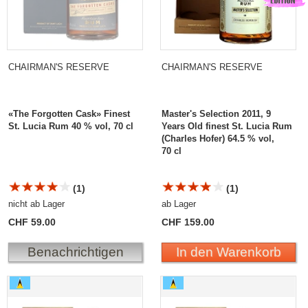
CHAIRMAN'S RESERVE
CHAIRMAN'S RESERVE
«The Forgotten Cask» Finest
Master's Selection 2011, 9
St. Lucia Rum 40 % vol, 70 cl
Years Old finest St. Lucia Rum
(Charles Hofer) 64.5 % vol,
70 cl
(1)
(1)
nicht ab Lager
ab Lager
CHF 59.00
CHF 159.00
Benachrichtigen
In den Warenkorb
Chairman`s Reserve Master`s Selection 2011, 9 Years
Chairman`s Reserve
Old finest St. Lucia Rum (Master of Malt)
Master`s Selection 2011, 9