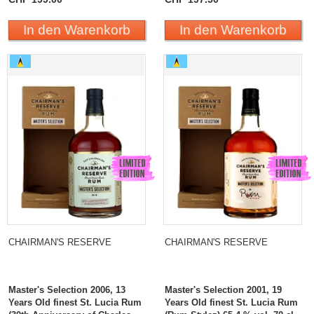
In den Warenkorb
In den Warenkorb
Chairman`s Reserve Master`s Selection 2006, 13
Chairman`s Reserve
Years Old finest St. Lucia Rum (30th Anniversary of
Master`s Selection 2001,
Charles Hofer)
19 Years Old finest St.
Lucia Rum (Rum Stylez)
CHAIRMAN'S RESERVE
CHAIRMAN'S RESERVE
Master's Selection 2006, 13
Master's Selection 2001, 19
Years Old finest St. Lucia Rum
Years Old finest St. Lucia Rum