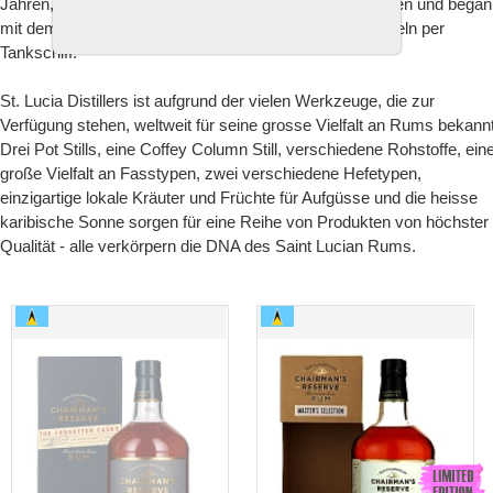
Jahren, musste sich St. Lucia Distillers der Zeit anpassen und bega
mit dem Import von Melasse von den benachbarten Inseln per
Tankschiff.
St. Lucia Distillers ist aufgrund der vielen Werkzeuge, die zur
Verfügung stehen, weltweit für seine grosse Vielfalt an Rums bekannt
Drei Pot Stills, eine Coffey Column Still, verschiedene Rohstoffe, ein
große Vielfalt an Fasstypen, zwei verschiedene Hefetypen,
einzigartige lokale Kräuter und Früchte für Aufgüsse und die heisse
karibische Sonne sorgen für eine Reihe von Produkten von höchster
Qualität - alle verkörpern die DNA des Saint Lucian Rums.
Chairman`s Reserve «The Forgotten Cask» Finest St.
Chairman`s Reserve
Lucia Rum
Master`s Selection 2011, 9
Years Old finest St. Lucia
Rum (Charles Hofer)