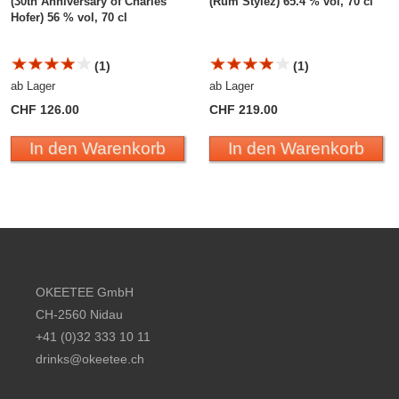
(30th Anniversary of Charles
(Rum Stylez) 65.4 % vol, 70 cl
Hofer) 56 % vol, 70 cl
(1)
(1)
ab Lager
ab Lager
CHF 126.00
CHF 219.00
In den Warenkorb
In den Warenkorb
Footer content
OKEETEE GmbH
CH-2560 Nidau
+41 (0)32 333 10 11
drinks@okeetee.ch