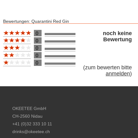
Bewertungen: Quarantini Red Gin
Bewertung 10
0
noch keine
Bewertung
0
0
0
0
(
zum bewerten bitte
anmelden
)
Footer content
OKEETEE GmbH
CH-2560 Nidau
+41 (0)32 333 10 11
drinks@okeetee.ch