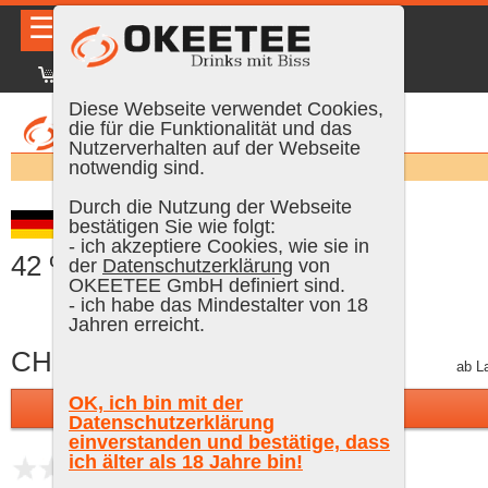
☰
|
DE
FR
EN
|
Anmelden
Diese Webseite verwendet Cookies,
die für die Funktionalität und das
Nutzerverhalten auf der Webseite
Suchen:
notwendig sind.
Durch die Nutzung der Webseite
Quarantini Red Gin, 50 cl,
bestätigen Sie wie folgt:
- ich akzeptiere Cookies, wie sie in
42 % Vol.
der
Datenschutzerklärung
von
OKEETEE GmbH definiert sind.
- ich habe das Mindestalter von 18
Jahren erreicht.
CHF 45.90
inkl. MWST, plus Versand
ab L
OK, ich bin mit der
In den Warenkorb
Datenschutzerklärung
einverstanden und bestätige, dass
ich älter als 18 Jahre bin!
noch keine Bewertungen