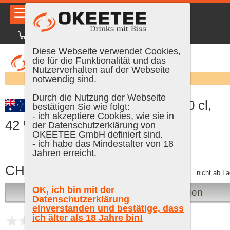
☰
|
DE
FR
EN
|
Anmelden
Diese Webseite verwendet Cookies,
die für die Funktionalität und das
Nutzerverhalten auf der Webseite
Suchen:
notwendig sind.
Durch die Nutzung der Webseite
mgc Melbourne Dry Gin, 70 cl,
bestätigen Sie wie folgt:
- ich akzeptiere Cookies, wie sie in
42 % Vol.
der
Datenschutzerklärung
von
OKEETEE GmbH definiert sind.
- ich habe das Mindestalter von 18
Jahren erreicht.
CHF 49.90
inkl. MWST, plus Versand
nicht ab La
OK, ich bin mit der
Bei Verfügbarkeit benachrichtigen
Datenschutzerklärung
einverstanden und bestätige, dass
ich älter als 18 Jahre bin!
noch keine Bewertungen