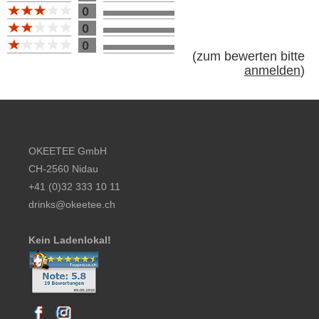
0
0
0
(
zum bewerten bitte
anmelden
)
Footer content
OKEETEE GmbH
CH-2560 Nidau
+41 (0)32 333 10 11
drinks@okeetee.ch
Kein Ladenlokal!