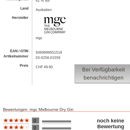
42 % Vol.
Land
Australien
Hersteller
mgc
EAN / GTIN
9369999051518
Artikelnummer
03-0258-01559
Preis
CHF 49.90
Bei Verfügbarkeit
benachrichtigen
Bewertungen: mgc Melbourne Dry Gin
Bewertung 10
0
noch keine
Bewertung
0