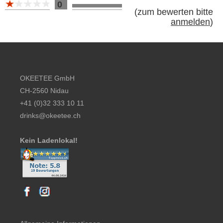
0
(
zum bewerten bitte
anmelden
)
Footer content
OKEETEE GmbH
CH-2560 Nidau
+41 (0)32 333 10 11
drinks@okeetee.ch
Kein Ladenlokal!