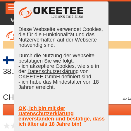
☰
|
DE
FR
EN
|
Anmelden
Diese Webseite verwendet Cookies,
die für die Funktionalität und das
Nutzerverhalten auf der Webseite
Suchen:
notwendig sind.
Durch die Nutzung der Webseite
Kyrö Gin Pink Gin, 50 cl,
bestätigen Sie wie folgt:
- ich akzeptiere Cookies, wie sie in
38.2 % Vol.
der
Datenschutzerklärung
von
OKEETEE GmbH definiert sind.
- ich habe das Mindestalter von 18
Jahren erreicht.
CHF 39.90
inkl. MWST, plus Versand
ab L
OK, ich bin mit der
In den Warenkorb
Datenschutzerklärung
einverstanden und bestätige, dass
ich älter als 18 Jahre bin!
noch keine Bewertungen