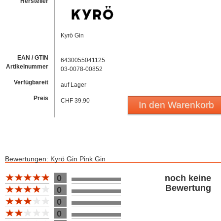
Hersteller
Kyrö Gin
EAN / GTIN
6430055041125
Artikelnummer
03-0078-00852
Verfügbareit
auf Lager
Preis
CHF 39.90
In den Warenkorb
Bewertungen: Kyrö Gin Pink Gin
Bewertung 10
0
noch keine
Bewertung
0
0
0