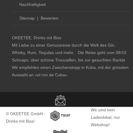
Nachhaltigkeit
Sitemap
|
Bewerten
OKEETEE, Drinks mit Biss
Mit Liebe zu einer Genussreise durch die Welt des Gin,
Whisky, Rum, Tequilas und mehr... Die Reise geht vom 08/15
Schnaps, über schöne Trouvaillen, bis zur gesuchten Rarität.
Wir empfehlen einen Zwischenstopp in Kuba, mit der grössten
Auswahl an
«el ron de Cuba»
Copyright notice
Wir sind kein
© OKEETEE GmbH -
Ladenlokal, nur
Drinks mit Biss!.
Webshop!