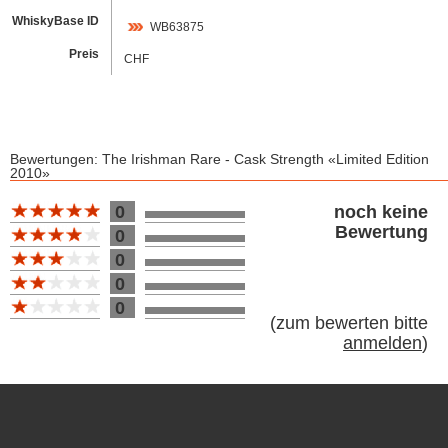
WhiskyBase ID
WB63875
Preis
CHF
Bewertungen: The Irishman Rare - Cask Strength «Limited Edition
2010»
Bewertung 10
0
noch keine
Bewertung
0
0
0
0
(
zum bewerten bitte
anmelden
)
Footer content