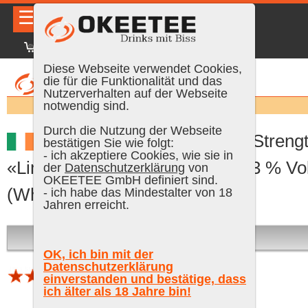
☰
|
DE
FR
EN
|
Anmelden
Diese Webseite verwendet Cookies,
die für die Funktionalität und das
Nutzerverhalten auf der Webseite
Suchen:
notwendig sind.
Durch die Nutzung der Webseite
The Irishman Rare - Cask Streng
bestätigen Sie wie folgt:
- ich akzeptiere Cookies, wie sie in
«Limited Edition 2010», 70 cl, 43 % Vol
der
Datenschutzerklärung
von
OKEETEE GmbH definiert sind.
(Whisky)
- ich habe das Mindestalter von 18
Jahren erreicht.
Ausverkauft
OK, ich bin mit der
Datenschutzerklärung
einverstanden und bestätige, dass
1 Bewertung (Schnitt 4.25 von 5)
ich älter als 18 Jahre bin!