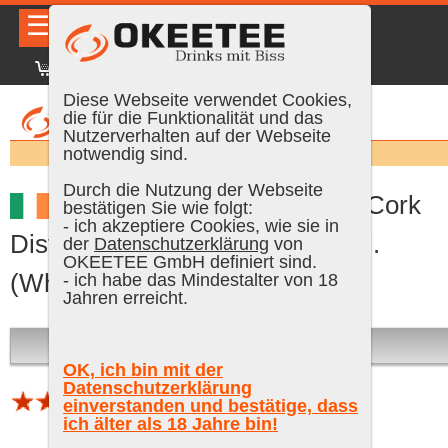
☰
|
DE
FR
EN
|
Anmelden
Diese Webseite verwendet Cookies,
die für die Funktionalität und das
Nutzerverhalten auf der Webseite
Suchen:
notwendig sind.
Durch die Nutzung der Webseite
Paddy Old Irish Whiskey «Cork
bestätigen Sie wie folgt:
- ich akzeptiere Cookies, wie sie in
Distilleries Co.», 70 cl, 40 % Vol.
der
Datenschutzerklärung
von
OKEETEE GmbH definiert sind.
(Whisky)
- ich habe das Mindestalter von 18
Jahren erreicht.
Ausverkauft
OK, ich bin mit der
Datenschutzerklärung
einverstanden und bestätige, dass
1 Bewertung (Schnitt 3.58 von 5)
ich älter als 18 Jahre bin!