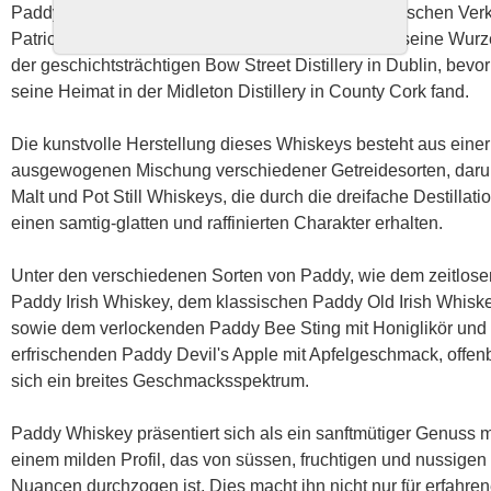
Paddy Irish Whiskey, benannt nach dem charismatischen Ver
Patrick J. O'Flaherty aus dem 19. Jahrhundert, hat seine Wurz
der geschichtsträchtigen Bow Street Distillery in Dublin, bevor
seine Heimat in der Midleton Distillery in County Cork fand.
Die kunstvolle Herstellung dieses Whiskeys besteht aus einer
ausgewogenen Mischung verschiedener Getreidesorten, daru
Malt und Pot Still Whiskeys, die durch die dreifache Destillati
einen samtig-glatten und raffinierten Charakter erhalten.
Unter den verschiedenen Sorten von Paddy, wie dem zeitlose
Paddy Irish Whiskey, dem klassischen Paddy Old Irish Whisk
sowie dem verlockenden Paddy Bee Sting mit Honiglikör un
erfrischenden Paddy Devil's Apple mit Apfelgeschmack, offen
sich ein breites Geschmacksspektrum.
Paddy Whiskey präsentiert sich als ein sanftmütiger Genuss m
einem milden Profil, das von süssen, fruchtigen und nussigen
Nuancen durchzogen ist. Dies macht ihn nicht nur für erfahre