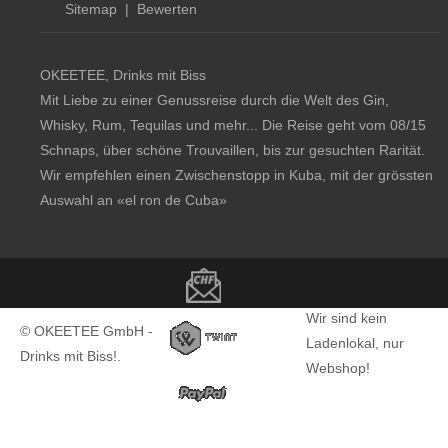
Sitemap
|
Bewerten
OKEETEE, Drinks mit Biss
Mit Liebe zu einer Genussreise durch die Welt des Gin,
Whisky, Rum, Tequilas und mehr... Die Reise geht vom 08/15
Schnaps, über schöne Trouvaillen, bis zur gesuchten Rarität.
Wir empfehlen einen Zwischenstopp in Kuba, mit der grössten
Auswahl an
«el ron de Cuba»
Copyright notice
Wir sind kein
© OKEETEE GmbH -
Ladenlokal, nur
Drinks mit Biss!.
Webshop!