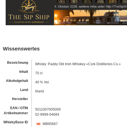
Wissenswertes
Bezeichnung
Whisky: Paddy Old Irish Whiskey «Cork Distilleries Co.»
Inhalt
70 cl
Alkoholgehalt
40 % Vol.
Land
Irland
Hersteller
EAN / GTIN
5011007005009
Artikelnummer
02-9999-04684
WhiskyBase ID
WB95667