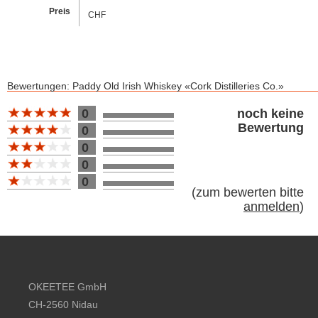
Preis
CHF
Bewertungen: Paddy Old Irish Whiskey «Cork Distilleries Co.»
Bewertung 10
0
noch keine
Bewertung
0
0
0
0
(
zum bewerten bitte
anmelden
)
Footer content
OKEETEE GmbH
CH-2560 Nidau