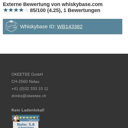
Bewertung 10
Externe Bewertung von whiskybase.com
85/100 (4.25), 1 Bewertungen
Whiskybase ID:
WB143382
Footer content
OKEETEE GmbH
CH-2560 Nidau
+41 (0)32 333 10 11
drinks@okeetee.ch
Kein Ladenlokal!