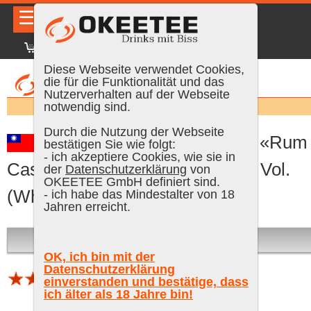
☰
|
DE
FR
EN
|
Anmelden
Diese Webseite verwendet Cookies,
die für die Funktionalität und das
Nutzerverhalten auf der Webseite
Suchen:
notwendig sind.
Durch die Nutzung der Webseite
Kavalan 7 Years Old Solist «Rum
bestätigen Sie wie folgt:
- ich akzeptiere Cookies, wie sie in
Cask» 2011/2019, 70 cl, 57.1 % Vol.
der
Datenschutzerklärung
von
OKEETEE GmbH definiert sind.
(Whisky)
- ich habe das Mindestalter von 18
Jahren erreicht.
Ausverkauft
OK, ich bin mit der
Datenschutzerklärung
einverstanden und bestätige, dass
1 Bewertung (Schnitt 4.25 von 5)
ich älter als 18 Jahre bin!