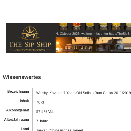
Wissenswertes
Bezeichnung
Whisky: Kavalan 7 Years Old Solist «Rum Cask» 2011/2019
Inhalt
70 cl
Alkoholgehalt
57.1 % Vol.
Alter/Jahrgang
7 Jahre
Land
Taiwan (Chinesisches Taipei)