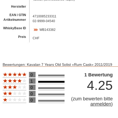
Hersteller
EAN / GTIN
4710085233311
Artikelnummer
02-9999-04540
WhiskyBase ID
WB143382
Preis
CHF
Bewertungen: Kavalan 7 Years Old Solist «Rum Cask» 2011/2019
Bewertung 10
0
1 Bewertung
4.25
1
0
0
(
zum bewerten bitte
0
anmelden
)