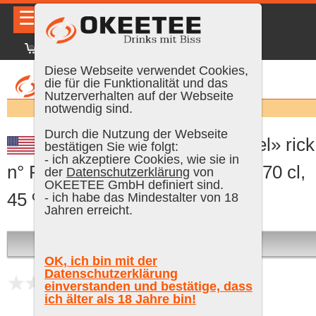
☰
|
DE
FR
EN
|
Anmelden
Diese Webseite verwendet Cookies,
die für die Funktionalität und das
Nutzerverhalten auf der Webseite
Suchen:
notwendig sind.
Durch die Nutzung der Webseite
Jack Daniel's «Single Barrel» rick
bestätigen Sie wie folgt:
- ich akzeptiere Cookies, wie sie in
n° R-17, Barrel n° 2-1109 2002, 70 cl,
der
Datenschutzerklärung
von
OKEETEE GmbH definiert sind.
45 % Vol. (Whiskey)
- ich habe das Mindestalter von 18
Jahren erreicht.
Ausverkauft
OK, ich bin mit der
Datenschutzerklärung
einverstanden und bestätige, dass
noch keine Bewertungen
ich älter als 18 Jahre bin!