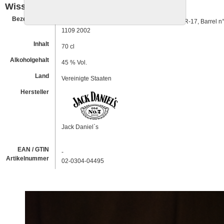
Wissenswertes
Bezeichnung
Whisky: Jack Daniel's «Single Barrel» rick n° R-17, Barrel n°
1109 2002
Inhalt
70 cl
Alkoholgehalt
45 % Vol.
Land
Vereinigte Staaten
Hersteller
Jack Daniel`s
EAN / GTIN
-
Artikelnummer
02-0304-04495