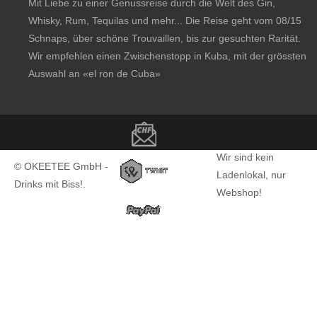
Mit Liebe zu einer Genussreise durch die Welt des Gin,
Whisky, Rum, Tequilas und mehr... Die Reise geht vom 08/15
Schnaps, über schöne Trouvaillen, bis zur gesuchten Rarität.
Wir empfehlen einen Zwischenstopp in Kuba, mit der grössten
Auswahl an
«el ron de Cuba»
Copyright notice
Wir sind kein
© OKEETEE GmbH -
Ladenlokal, nur
Drinks mit Biss!.
Webshop!