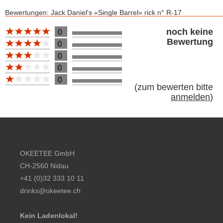
Bewertungen: Jack Daniel's «Single Barrel» rick n° R-17
Bewertung 10
0
noch keine
Bewertung
0
0
0
0
(
zum bewerten bitte
anmelden
)
Footer content
OKEETEE GmbH
CH-2560 Nidau
+41 (0)32 333 10 11
drinks@okeetee.ch
Kein Ladenlokal!