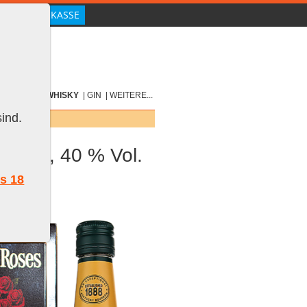
|
SCOTCH
|
WHISKY
|
GIN
|
WEITERE...
ind.
70 cl, 40 % Vol.
ls 18