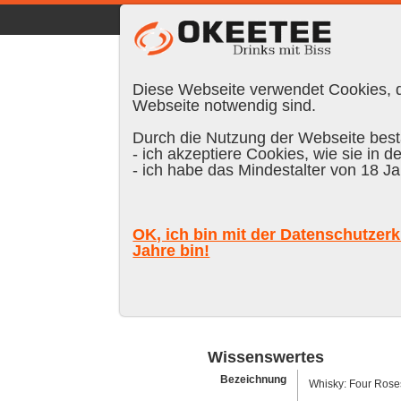
☰
|
DE
FR
EN
|
Anmelden
Diese Webseite verwendet Cookies, di
Webseite notwendig sind.
Durch die Nutzung der Webseite bestä
- ich akzeptiere Cookies, wie sie in d
Suchen:
- ich habe das Mindestalter von 18 Ja
Four Roses K
OK, ich bin mit der Datenschutzerk
Jahre bin!
Ausv
noch keine 
Wissenswertes
Bezeichnung
Whisky: Four Rose