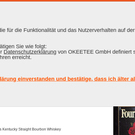
e für die Funktionalität und das Nutzerverhalten auf der
RON CUBANO
|
RUM
tigen Sie wie folgt:
er
Datenschutzerklärung
von OKEETEE GmbH definiert s
hren erreicht.
entucky Straight Bourbon Whiskey, 
lärung einverstanden und bestätige, dass ich älter a
erkauft
Bewertungen
s Kentucky Straight Bourbon Whiskey