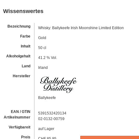
Wissenswertes
Bezeichnung
Whisky: Ballykeefe Irish Moonshine Limited Edition
Farbe
Gold
Inhalt
50 cl
Alkoholgehalt
41.2 % Vol.
Land
Irland
Hersteller
Ballykeefe
EAN / GTIN
5391532420134
Artikelnummer
02-0132-00759
Verfügbareit
auf Lager
Preis
CHF 85.95