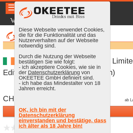
☰
|
DE
FR
EN
|
Anmelden
Diese Webseite verwendet Cookies,
die für die Funktionalität und das
Nutzerverhalten auf der Webseite
Suchen:
notwendig sind.
Durch die Nutzung der Webseite
Ballykeefe Irish Moonshine Limit
bestätigen Sie wie folgt:
- ich akzeptiere Cookies, wie sie in
Edition, 50 cl, 41.2 % Vol. (Poitin)
der
Datenschutzerklärung
von
OKEETEE GmbH definiert sind.
- ich habe das Mindestalter von 18
Jahren erreicht.
CHF 85.95
inkl. MWST, gratis Versand
ab L
OK, ich bin mit der
In den Warenkorb
Datenschutzerklärung
einverstanden und bestätige, dass
ich älter als 18 Jahre bin!
noch keine Bewertungen