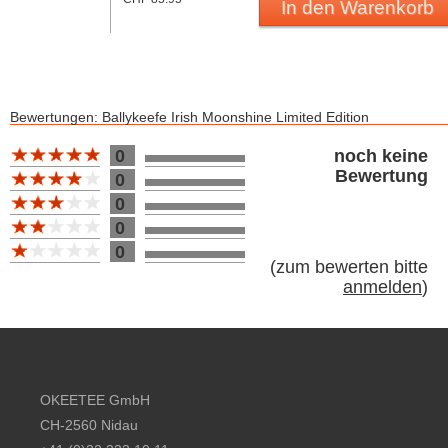
In den Warenkorb
Bewertungen: Ballykeefe Irish Moonshine Limited Edition
Bewertung 10
0
noch keine
Bewertung
0
0
0
0
(
zum bewerten bitte
anmelden
)
Footer content
OKEETEE GmbH
CH-2560 Nidau