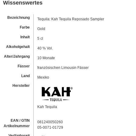
Wissenswertes
Bezeichnung
Tequila: Kah Tequila Reposado Sampler
Farbe
Gold
Inhalt
5 cl
Alkoholgehalt
40 % Vol.
Alter/Jahrgang
10 Monate
Fässer
französischen Limousin Fässer
Land
Mexiko
Hersteller
Kah Tequila
EAN / GTIN
081240050260
Artikelnummer
05-0071-01729
Verfügbareit