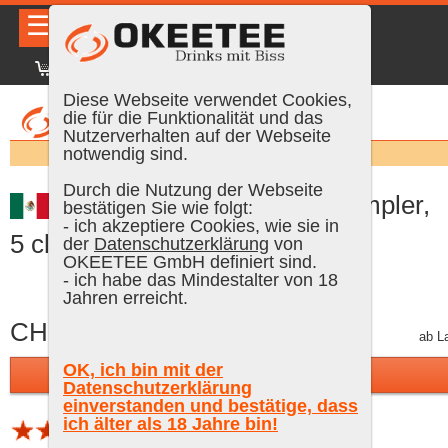
☰
|
DE
FR
EN
|
Anmelden
Diese Webseite verwendet Cookies,
die für die Funktionalität und das
Nutzerverhalten auf der Webseite
Suchen:
notwendig sind.
Durch die Nutzung der Webseite
Kah Tequila Reposado Sampler,
bestätigen Sie wie folgt:
- ich akzeptiere Cookies, wie sie in
5 cl, 40 % Vol.
der
Datenschutzerklärung
von
OKEETEE GmbH definiert sind.
- ich habe das Mindestalter von 18
Jahren erreicht.
CHF 10.40
inkl. MWST, plus Versand
ab L
OK, ich bin mit der
In den Warenkorb
Datenschutzerklärung
einverstanden und bestätige, dass
ich älter als 18 Jahre bin!
1 Bewertung (Schnitt 4.5 von 5)