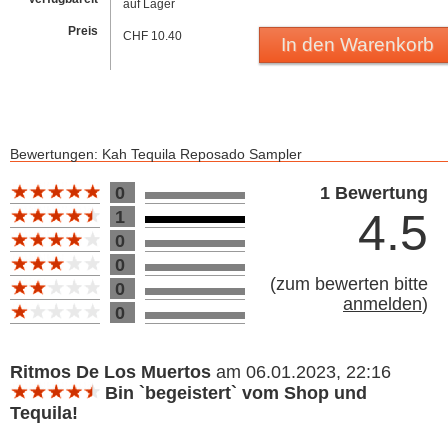
auf Lager
Preis
CHF 10.40
In den Warenkorb
Bewertungen: Kah Tequila Reposado Sampler
Bewertung 10
0
1 Bewertung
4.5
1
0
0
(
zum bewerten bitte
0
anmelden
)
0
Bewertung 10
Ritmos De Los Muertos
am 06.01.2023, 22:16
Bin `begeistert` vom Shop und
Tequila!