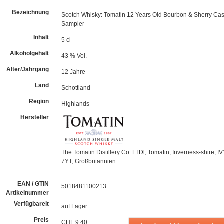
Bezeichnung
Scotch Whisky: Tomatin 12 Years Old Bourbon & Sherry Ca
Sampler
Inhalt
5 cl
Alkoholgehalt
43 % Vol.
Alter/Jahrgang
12 Jahre
Land
Schottland
Region
Highlands
Hersteller
The Tomatin Distillery Co. LTDl, Tomatin, Inverness-shire, I
7YT, Großbritannien
EAN / GTIN
5018481100213
Artikelnummer
Verfügbareit
auf Lager
Preis
CHF 9.40