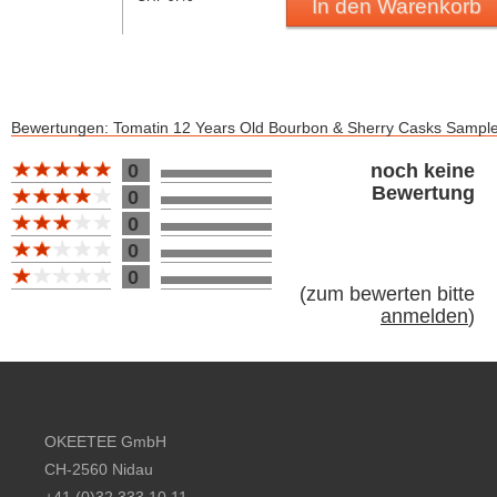
In den Warenkorb
Bewertungen: Tomatin 12 Years Old Bourbon & Sherry Casks Sampl
Bewertung 10
0
noch keine
Bewertung
0
0
0
0
(
zum bewerten bitte
anmelden
)
Footer content
OKEETEE GmbH
CH-2560 Nidau