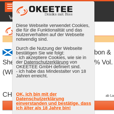
☰
|
DE
FR
EN
|
Anmelden
Diese Webseite verwendet Cookies,
die für die Funktionalität und das
Nutzerverhalten auf der Webseite
Suchen:
notwendig sind.
Durch die Nutzung der Webseite
Tomatin 12 Years Old Bourbon &
bestätigen Sie wie folgt:
- ich akzeptiere Cookies, wie sie in
Sherry Casks Sampler, 5 cl, 43 % Vol.
der
Datenschutzerklärung
von
OKEETEE GmbH definiert sind.
(Whisky)
- ich habe das Mindestalter von 18
Jahren erreicht.
CHF 9.40
OK, ich bin mit der
inkl. MWST, plus Versand
ab La
Datenschutzerklärung
einverstanden und bestätige, dass
In den Warenkorb
ich älter als 18 Jahre bin!