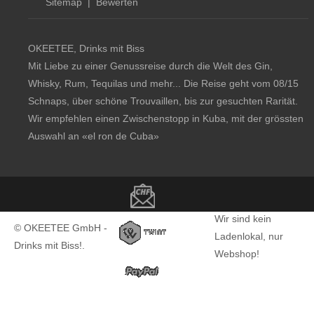
Sitemap
|
Bewerten
OKEETEE, Drinks mit Biss
Mit Liebe zu einer Genussreise durch die Welt des Gin,
Whisky, Rum, Tequilas und mehr... Die Reise geht vom 08/15
Schnaps, über schöne Trouvaillen, bis zur gesuchten Rarität.
Wir empfehlen einen Zwischenstopp in Kuba, mit der grössten
Auswahl an
«el ron de Cuba»
Copyright notice
Wir sind kein
© OKEETEE GmbH -
Ladenlokal, nur
Drinks mit Biss!.
Webshop!