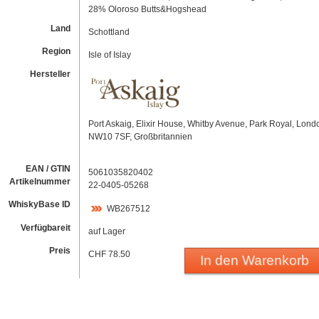
28% Oloroso Butts&Hogshead
Land
Schottland
Region
Isle of Islay
Hersteller
Port Askaig, Elixir House, Whitby Avenue, Park Royal, Lond
NW10 7SF, Großbritannien
EAN / GTIN
5061035820402
Artikelnummer
22-0405-05268
WhiskyBase ID
WB267512
Verfügbareit
auf Lager
Preis
CHF 78.50
In den Warenkorb