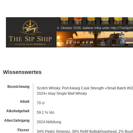
Wissenswertes
Bezeichnung
Scotch Whisky: Port Askaig Cask Strength «Small Batch #02
2024» Islay Single Malt Whisky
Inhalt
70 cl
Alkoholgehalt
59.1 % Vol.
Alter/Jahrgang
2024 Abfüllung
Fässer
34% Pedro Ximenez, 36% Refill Butts&Hogshead, 2% Bour