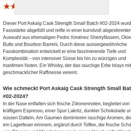
1 Bewertung (Schnitt 4.33 von 5)
Dieser Port Askaig Cask Strength Small Batch #02-2024 wurd
Fassstärke abgefüllt und reifte in einer kunstvoll abgestimmte
Auswahl aus ehemaligen Pedro Ximénez Sherryfässern, Olor
Butts und Bourbon Barrels. Durch diese aussergewöhnliche
Fasskombination entwickelt er eine faszinierende Tiefe und
Komplexität – von intensiver Süsse bis hin zu würzigen und
maritimen Noten. Ein Whisky, der das rauchige Erbe Islays mi
geschmacklicher Raffinesse vereint.
Wie schmeckt Port Askaig Cask Strength Small Ba
#02-2024?
In der Nase entfalten sich frische Zitronennoten, begleitet von
kräftigem Espresso, einer Spur Lakritz, dunkler Schokolade u
süssen Datteln. Am Gaumen dominieren rauchige Aromen, di
ein Lagerfeuer erinnern, ergänzt durch Toffee, die frische Sch