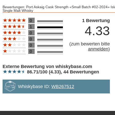
Bewertungen: Port Askaig Cask Strength «Small Batch #02-2024» Isl
Single Malt Whisky
Bewertung 10
0
1 Bewertung
4.33
1
0
0
(
zum bewerten bitte
0
anmelden
)
0
Bewertung 10
Externe Bewertung von whiskybase.com
86.71/100 (4.33), 44 Bewertungen
Whiskybase ID:
WB267512