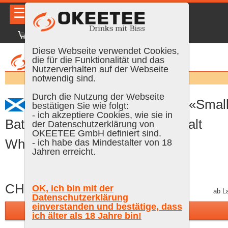
☰
|
DE
FR
EN
|
Anmelden
Diese Webseite verwendet Cookies,
die für die Funktionalität und das
Nutzerverhalten auf der Webseite
Suchen:
notwendig sind.
Durch die Nutzung der Webseite
Port Askaig Cask Strength «Smal
bestätigen Sie wie folgt:
- ich akzeptiere Cookies, wie sie in
Batch #02-2024» Islay Single Malt
der
Datenschutzerklärung
von
OKEETEE GmbH definiert sind.
Whisky, 70 cl, 59.1 % Vol.
- ich habe das Mindestalter von 18
Jahren erreicht.
CHF 78.50
OK, ich bin mit der
inkl. MWST, plus Versand
ab L
Datenschutzerklärung
einverstanden und bestätige, dass
In den Warenkorb
ich älter als 18 Jahre bin!