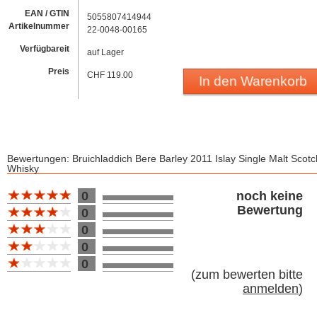
EAN / GTIN
5055807414944
Artikelnummer
22-0048-00165
Verfügbareit
auf Lager
Preis
CHF 119.00
In den Warenkorb
Bewertungen: Bruichladdich Bere Barley 2011 Islay Single Malt Scotc
Whisky
Bewertung 10
0
noch keine
Bewertung
0
0
0
0
(
zum bewerten bitte
anmelden
)