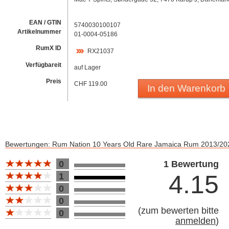
EAN / GTIN
5740030100107
Artikelnummer
01-0004-05186
RumX ID
RX21037
Verfügbareit
auf Lager
Preis
CHF 119.00
In den Warenkorb
Bewertungen: Rum Nation 10 Years Old Rare Jamaica Rum 2013/20
Bewertung 10
0
1 Bewertung
4.15
1
0
0
(
zum bewerten bitte
0
anmelden
)