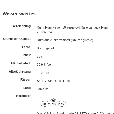
Wissenswertes
Bezeichnung
Rum: Rum Nation 10 Years Old Rare Jamaica Rum
2013/2024
Grundstoff/Qualität
Rum aus Zuckerrohrsaft (Rhum agricole)
Farbe
Braun gereift
Inhalt
70 cl
Alkoholgehalt
59.9 % Vol.
Alter/Jahrgang
10 Jahre
Fässer
Sherry, Wine Cask Finish
Land
Jamaika
Hersteller
Mac Y Spirits, Søndergade 52, 7470 Karup J, Dänemar