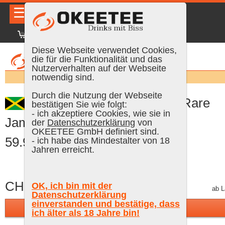
☰
|
DE
FR
EN
|
Anmelden
Diese Webseite verwendet Cookies,
die für die Funktionalität und das
Nutzerverhalten auf der Webseite
Suchen:
notwendig sind.
Durch die Nutzung der Webseite
Rum Nation 10 Years Old Rare
bestätigen Sie wie folgt:
- ich akzeptiere Cookies, wie sie in
Jamaica Rum 2013/2024, 70 cl,
der
Datenschutzerklärung
von
OKEETEE GmbH definiert sind.
59.9 % Vol.
- ich habe das Mindestalter von 18
Jahren erreicht.
CHF 119.00
OK, ich bin mit der
inkl. MWST, gratis Versand
ab L
Datenschutzerklärung
einverstanden und bestätige, dass
In den Warenkorb
ich älter als 18 Jahre bin!