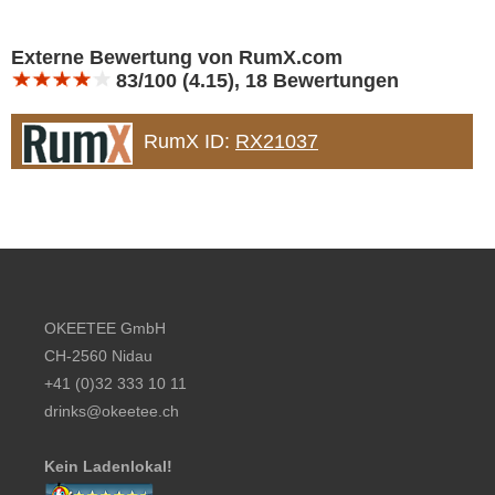
Bewertung 10
Externe Bewertung von RumX.com
83/100 (4.15), 18 Bewertungen
RumX ID:
RX21037
Footer content
OKEETEE GmbH
CH-2560 Nidau
+41 (0)32 333 10 11
drinks@okeetee.ch
Kein Ladenlokal!