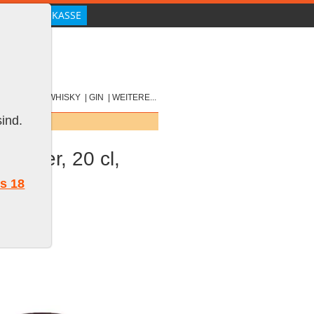
|
SCOTCH
|
WHISKY
|
GIN
|
WEITERE...
ind.
mpler, 20 cl,
ls 18