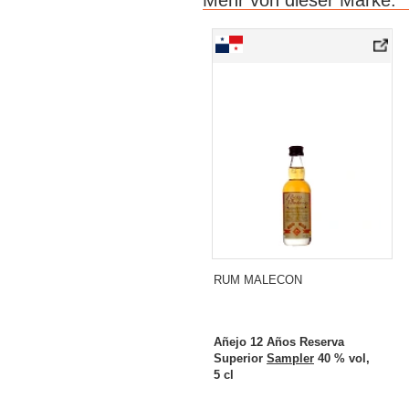
Mehr von dieser Marke:
RUM MALECON
Añejo 12 Años Reserva
Superior
Sampler
40 % vol,
5 cl