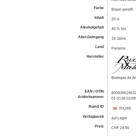
Farbe
Braun gereift
Inhalt
20 cl
Alkoholgehalt
40 % Vol.
Alter/Jahrgang
18 Jahre
Land
Panama
Hersteller
Bodegas de Am
EAN / GTIN
80093662953
Artikelnummer
01-0136-0109
RumX ID
RX289
Verfügbareit
auf Lager
Preis
CHF 24.50