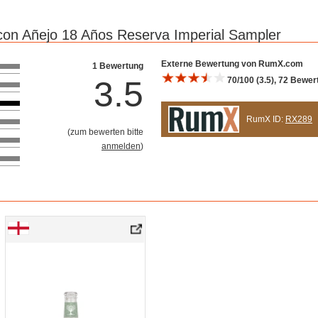
on Añejo 18 Años Reserva Imperial Sampler
Bewertung 10
Externe Bewertung von RumX.com
1 Bewertung
3.5
70/100 (3.5), 72 Bewe
RumX ID:
RX289
(
zum bewerten bitte
anmelden
)