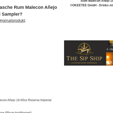
Rum Malecon Añejo 18
©OKEETEE GmbH - Drinks mit 
Flasche Rum Malecon Añejo
l Sampler?
riginalprodukt
.
con Añejo 18 Años Reserva Imperial
se (Rhum traditionnel)