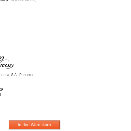
erica, S.A., Panama
29
9
In den Warenkorb