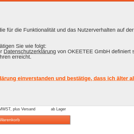
e für die Funktionalität und das Nutzerverhalten auf der
RON CUBANO
|
RUM
tigen Sie wie folgt:
er
Datenschutzerklärung
von OKEETEE GmbH definiert s
hren erreicht.
 Añejo 18 Años Reserva Imperial Sa
lärung einverstanden und bestätige, dass ich älter a
 MWST, plus Versand
ab Lager
 Warenkorb