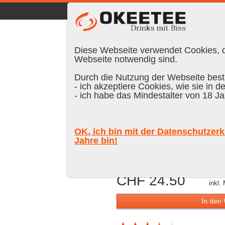
☰
|
DE
FR
EN
|
Anmelden
Diese Webseite verwendet Cookies, di
Webseite notwendig sind.
Durch die Nutzung der Webseite bestä
- ich akzeptiere Cookies, wie sie in d
Suchen:
- ich habe das Mindestalter von 18 Ja
Rum Malecon
OK, ich bin mit der Datenschutzerk
40 % Vol.
Jahre bin!
CHF 24.50
inkl.
In den