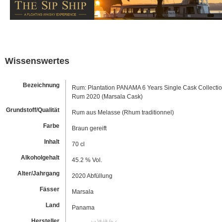
Wissenswertes
Bezeichnung
Rum: Plantation PANAMA 6 Years Single Cask Collecti
Rum 2020 (Marsala Cask)
Grundstoff/Qualität
Rum aus Melasse (Rhum traditionnel)
Farbe
Braun gereift
Inhalt
70 cl
Alkoholgehalt
45.2 % Vol.
Alter/Jahrgang
2020 Abfüllung
Fässer
Marsala
Land
Panama
Hersteller