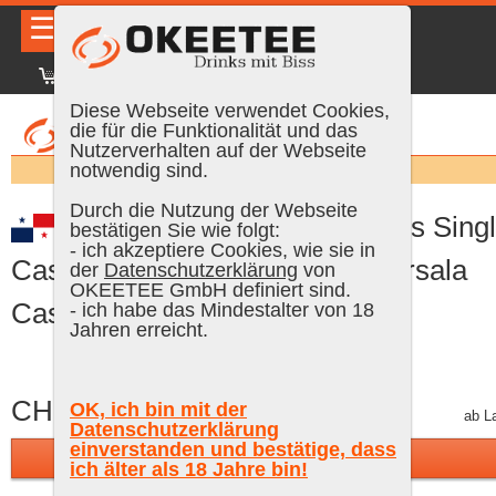
☰
|
DE
FR
EN
|
Anmelden
Diese Webseite verwendet Cookies,
die für die Funktionalität und das
Nutzerverhalten auf der Webseite
Suchen:
notwendig sind.
Durch die Nutzung der Webseite
Plantation PANAMA 6 Years Sing
bestätigen Sie wie folgt:
- ich akzeptiere Cookies, wie sie in
Cask Collection Rum 2020 (Marsala
der
Datenschutzerklärung
von
OKEETEE GmbH definiert sind.
Cask), 70 cl, 45.2 % Vol.
- ich habe das Mindestalter von 18
Jahren erreicht.
CHF 72.50
OK, ich bin mit der
inkl. MWST, plus Versand
ab L
Datenschutzerklärung
einverstanden und bestätige, dass
In den Warenkorb
ich älter als 18 Jahre bin!