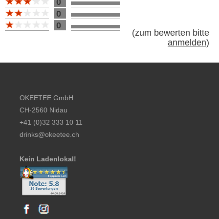
0
0
0
(
zum bewerten bitte
anmelden
)
Footer content
OKEETEE GmbH
CH-2560 Nidau
+41 (0)32 333 10 11
drinks@okeetee.ch
Kein Ladenlokal!