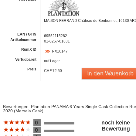
MAISON FERRAND Château de Bonbonnet, 16130 AR
EAN / GTIN
69552115282
Artikelnummer
01-0267-01631
RumX ID
RX16147
Verfügbareit
auf Lager
Preis
CHF 72.50
In den Warenkorb
Bewertungen: Plantation PANAMA 6 Years Single Cask Collection R
2020 (Marsala Cask)
Bewertung 10
0
noch keine
Bewertung
0