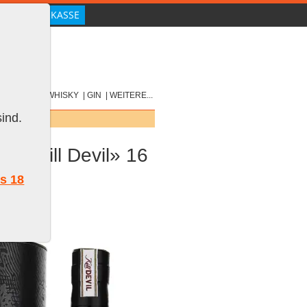
|
SCOTCH
|
WHISKY
|
GIN
|
WEITERE...
ind.
a «Kill Devil» 16
ls 18
 Vol.