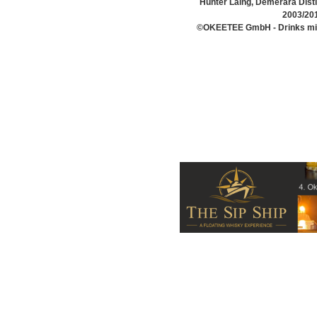
Hunter Laing, Demerara Disti
2003/20
©OKEETEE GmbH - Drinks mit 