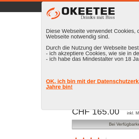
☰
|
DE
FR
EN
|
Anmelden
Diese Webseite verwendet Cookies, di
Webseite notwendig sind.
Durch die Nutzung der Webseite bestä
- ich akzeptiere Cookies, wie sie in d
Suchen:
- ich habe das Mindestalter von 18 Ja
Hunter Laing
OK, ich bin mit der Datenschutzerk
Years Old 2003/2
Jahre bin!
CHF 165.00
inkl. 
Bei Verfügbarke