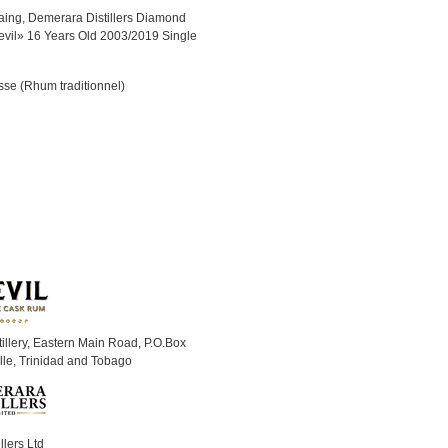
aing, Demerara Distillers Diamond
evil» 16 Years Old 2003/2019 Single
se (Rhum traditionnel)
illery, Eastern Main Road, P.O.Box
lle, Trinidad and Tobago
llers Ltd