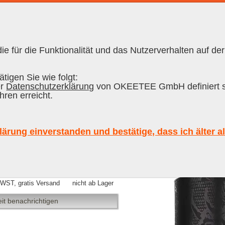
e für die Funktionalität und das Nutzerverhalten auf der
RON CUBANO
|
RUM
tigen Sie wie folgt:
er
Datenschutzerklärung
von OKEETEE GmbH definiert s
hren erreicht.
, Demerara Distillers Diamond Guian
lärung einverstanden und bestätige, dass ich älter a
019 Single Cask Rum, 70 cl, 59.9 %
MWST, gratis Versand
nicht ab Lager
it benachrichtigen