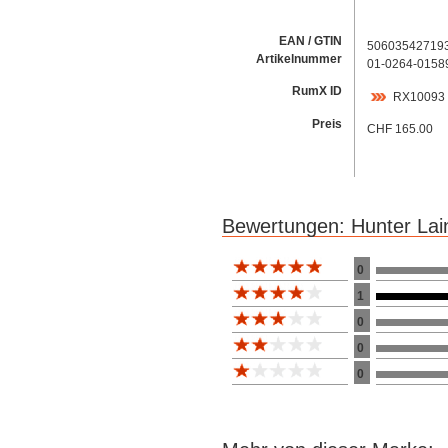
EAN / GTIN
50603542719
Artikelnummer
01-0264-0158
RumX ID
RX10093
Preis
CHF 165.00
Bewertungen: Hunter Lai
Bewertung 10
0
1
0
0
0