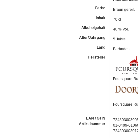
Farbe
Braun gereift
Inhalt
70 cl
Alkoholgehalt
40 % Vol.
Alter/Jahrgang
5 Jahre
Land
Barbados
Hersteller
Foursquare Rum
Foursquare Rum
EAN / GTIN
72480300300
Artikelnummer
01-0409-0106
72480300301