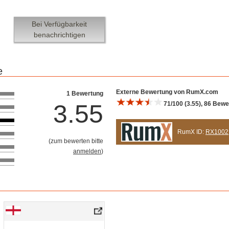
Bei Verfügbarkeit
benachrichtigen
e
Bewertung 10
Externe Bewertung von RumX.com
1 Bewertung
3.55
71/100 (3.55), 86 Bew
RumX ID:
RX1002
(
zum bewerten bitte
anmelden
)