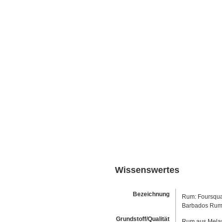
Wissenswertes
Bezeichnung
Rum: Foursquar
Barbados Ru
Grundstoff/Qualität
Rum aus Melas