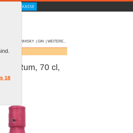
|
SCOTCH
|
WHISKY
|
GIN
|
WEITERE...
ind.
ados Rum, 70 cl,
ls 18