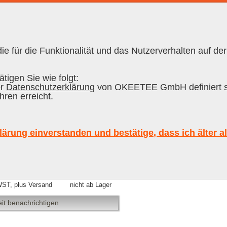
e für die Funktionalität und das Nutzerverhalten auf der
RON CUBANO
|
RUM
tigen Sie wie folgt:
er
Datenschutzerklärung
von OKEETEE GmbH definiert s
hren erreicht.
Doorly's 5 Years Old Fine Old Barb
lärung einverstanden und bestätige, dass ich älter a
WST, plus Versand
nicht ab Lager
it benachrichtigen