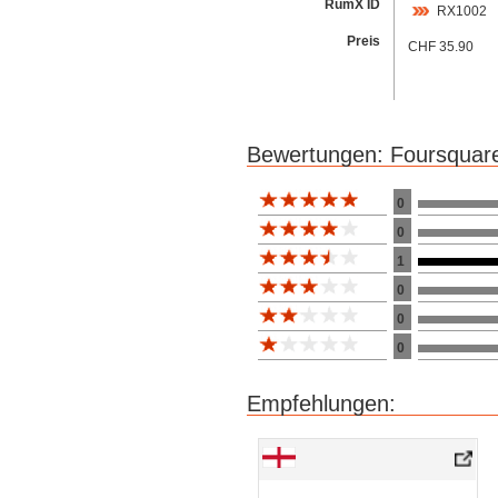
RumX ID
RX1002
Preis
CHF 35.90
Bewertungen: Foursquar
Bewertung 10
0
0
1
0
0
0
Empfehlungen: