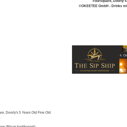
Foursquare, Doorly'
©OKEETEE GmbH - Drinks mit 
e, Doorly's 5 Years Old Fine Old
m
se (Rhum traditionnel)