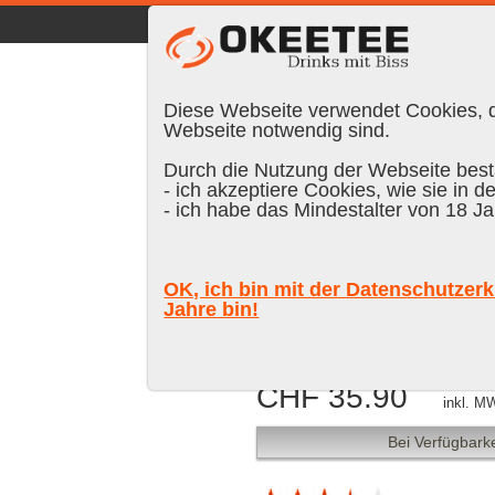
☰
|
DE
FR
EN
|
Anmelden
Diese Webseite verwendet Cookies, di
Webseite notwendig sind.
Durch die Nutzung der Webseite bestä
- ich akzeptiere Cookies, wie sie in d
Suchen:
- ich habe das Mindestalter von 18 Ja
Foursquare, 
OK, ich bin mit der Datenschutzerk
40 % Vol.
Jahre bin!
CHF 35.90
inkl. M
Bei Verfügbarke