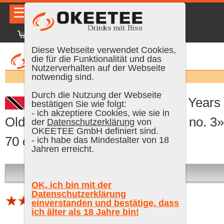
☰
|
DE
FR
EN
|
Anmelden
Diese Webseite verwendet Cookies,
die für die Funktionalität und das
Nutzerverhalten auf der Webseite
Suchen:
notwendig sind.
Durch die Nutzung der Webseite
Colours of Rum, Caroni 24 Years
bestätigen Sie wie folgt:
- ich akzeptiere Cookies, wie sie in
Old Trinidad 1998/2022 «edition no. 3»
der
Datenschutzerklärung
von
OKEETEE GmbH definiert sind.
70 cl, 62.9 % Vol.
- ich habe das Mindestalter von 18
Jahren erreicht.
Ausverkauft
OK, ich bin mit der
Datenschutzerklärung
einverstanden und bestätige, dass
1 Bewertung (Schnitt 4.34 von 5)
ich älter als 18 Jahre bin!