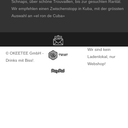
Schnaps, über schöne Trouvaillen, bis zur gesuchten Rarität.
Wir empfehlen einen Zwischenstopp in Kuba, mit der grössten
Auswahl an
«el ron de Cuba»
Copyright notice
Wir sind kein
© OKEETEE GmbH -
Ladenlokal, nur
Drinks mit Biss!.
Webshop!