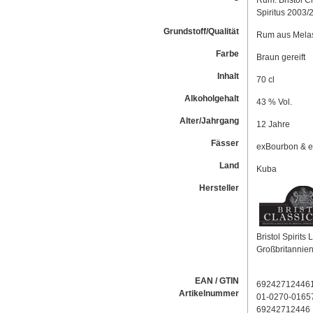
Rum: Bristol 
Spiritus 2003/
Grundstoff/Qualität
Rum aus Melas
Farbe
Braun gereift
Inhalt
70 cl
Alkoholgehalt
43 % Vol.
Alter/Jahrgang
12 Jahre
Fässer
exBourbon & e
Land
Kuba
Hersteller
Bristol Spirits
Großbritannie
EAN / GTIN
69242712446
Artikelnummer
01-0270-0165
69242712446