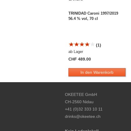
TRINIDAD Caroni 1997/2019
56.4 % vol, 70 cl
(1)
ab Lager
CHF 489.00
In den Warenkorb
Footer content
OKEETEE GmbH
CH-2560 Nidau
+41 (0)32 333 10 11
drinks@okeetee.ch