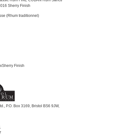
Classic Rum FINE CUBAN Rum Sancti
2016 Sherry Finish
se (Rhum traditionnel)
xSherry Finish
 Ltd., P.O. Box 3169, Bristol BS6 9JW,
n
1
7