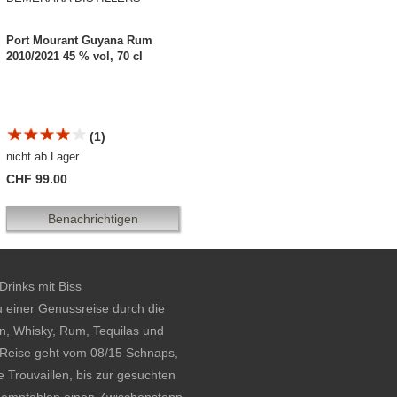
Port Mourant Guyana Rum
2010/2021 45 % vol, 70 cl
(1)
nicht ab Lager
CHF 99.00
Benachrichtigen
rinks mit Biss
u einer Genussreise durch die
n, Whisky, Rum, Tequilas und
 Reise geht vom 08/15 Schnaps,
 Trouvaillen, bis zur gesuchten