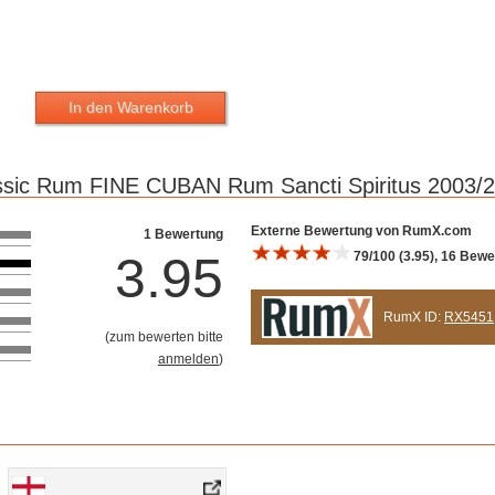
In den Warenkorb
assic Rum FINE CUBAN Rum Sancti Spiritus 2003/2
Bewertung 10
Externe Bewertung von RumX.com
1 Bewertung
3.95
79/100 (3.95), 16 Bew
RumX ID:
RX5451
(
zum bewerten bitte
anmelden
)