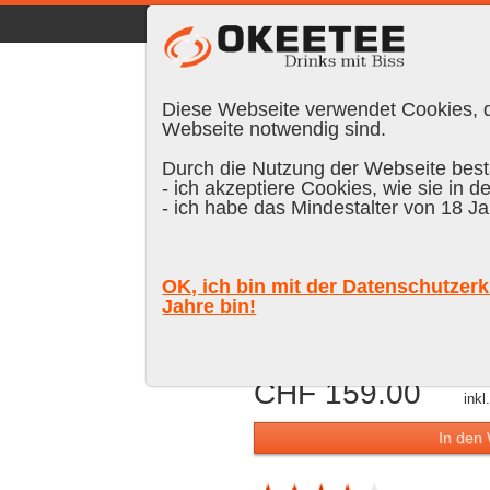
☰
|
DE
FR
EN
|
Anmelden
Diese Webseite verwendet Cookies, di
Webseite notwendig sind.
Durch die Nutzung der Webseite bestä
- ich akzeptiere Cookies, wie sie in d
Suchen:
- ich habe das Mindestalter von 18 Ja
Bristol Cla
OK, ich bin mit der Datenschutzerk
Sherry Finish, 70
Jahre bin!
CHF 159.00
ink
In den