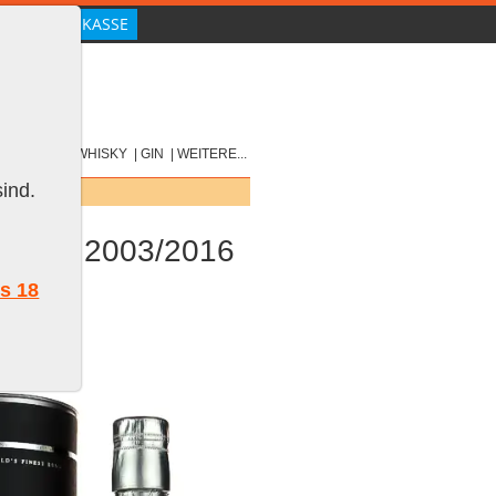
|
SCOTCH
|
WHISKY
|
GIN
|
WEITERE...
ind.
iritus 2003/2016
ls 18