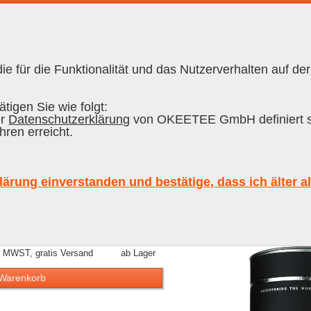
e für die Funktionalität und das Nutzerverhalten auf der
RON CUBANO
|
RUM
tigen Sie wie folgt:
er
Datenschutzerklärung
von OKEETEE GmbH definiert s
hren erreicht.
ssic Rum FINE CUBAN Rum Sancti Sp
lärung einverstanden und bestätige, dass ich älter a
 cl, 43 % Vol.
l. MWST, gratis Versand
ab Lager
 Warenkorb