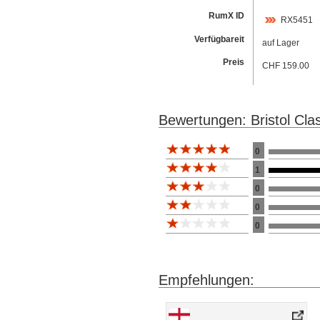
RumX ID
RX5451
Verfügbareit
auf Lager
Preis
CHF 159.00
Bewertungen: Bristol Cl
Bewertung 10
0
1
0
0
0
Empfehlungen: