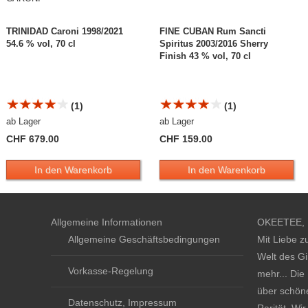
TRINIDAD Caroni 1998/2021
FINE CUBAN Rum Sancti
54.6 % vol, 70 cl
Spiritus 2003/2016 Sherry
Finish 43 % vol, 70 cl
(1)
(1)
ab Lager
ab Lager
CHF 679.00
CHF 159.00
In den Warenkorb
In den Warenkorb
Allgemeine Informationen
OKEETEE, D
Allgemeine Geschäftsbedingungen
Mit Liebe z
Welt des Gi
Vorkasse-Regelung
mehr... Die
über schöne
Datenschutz, Impressum