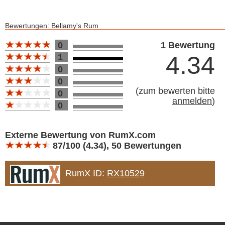
Bewertungen: Bellamy's Rum
Bewertung 10
0
1 Bewertung
4.34
1
0
0
(
zum bewerten bitte
0
anmelden
)
0
Bewertung 10
Externe Bewertung von RumX.com
87/100 (4.34), 50 Bewertungen
RumX ID:
RX10529