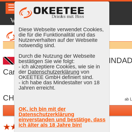
☰
|
DE
FR
EN
|
Anmelden
Diese Webseite verwendet Cookies,
die für die Funktionalität und das
Nutzerverhalten auf der Webseite
Suchen:
notwendig sind.
Durch die Nutzung der Webseite
Bellamy's Rum, Caroni TRINDA
bestätigen Sie wie folgt:
- ich akzeptiere Cookies, wie sie in
Caroni 1998, 70 cl, 64 % Vol.
der
Datenschutzerklärung
von
OKEETEE GmbH definiert sind.
- ich habe das Mindestalter von 18
Jahren erreicht.
CHF 499.00
inkl. MWST, gratis Versand
ab L
OK, ich bin mit der
In den Warenkorb
Datenschutzerklärung
einverstanden und bestätige, dass
ich älter als 18 Jahre bin!
1 Bewertung (Schnitt 4.34 von 5)