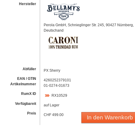
Hersteller
Perola GmbH, Schnieglinger Str. 245, 90427 Nürnberg,
Deutschand
Abfüller
PX Sherry
EAN / GTIN
4260252379101
Artikelnummer
01-0274-01673
RumX ID
RX10529
Verfügbareit
auf Lager
Preis
CHF 499.00
In den Warenkorb