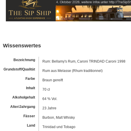
Wissenswertes
Bezeichnung
Rum: Bellamy's Rum, Caroni TRINDAD Caroni 1998
Grundstoff/Qualität
Rum aus Melasse (Rhum traditionnel)
Farbe
Braun gereift
Inhalt
70 cl
Alkoholgehalt
64 % Vol.
Alter/Jahrgang
23 Jahre
Fässer
Burbon, Malt Whisky
Land
Trinidad und Tobago