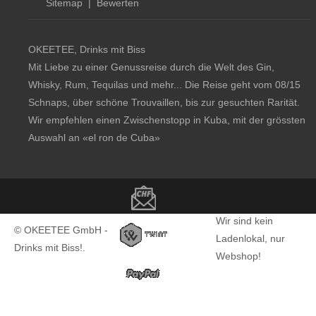
Sitemap
|
Bewerten
OKEETEE, Drinks mit Biss
Mit Liebe zu einer Genussreise durch die Welt des Gin,
Whisky, Rum, Tequilas und mehr... Die Reise geht vom 08/15
Schnaps, über schöne Trouvaillen, bis zur gesuchten Rarität.
Wir empfehlen einen Zwischenstopp in Kuba, mit der grössten
Auswahl an
«el ron de Cuba»
Copyright notice
Wir sind kein
© OKEETEE GmbH -
Ladenlokal, nur
Drinks mit Biss!.
Webshop!