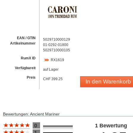
EAN / GTIN
5029710000129
Artikelnummer
01-0292-01800
5029710000105
RumX ID
RX1619
Verfügbareit
auf Lager
Preis
CHF 399.25
In den Warenkorb
Bewertungen: Ancient Mariner
Bewertung 10
0
1 Bewertung
1