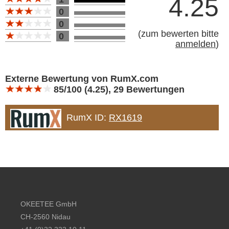
4.25
0
0
(
zum bewerten bitte
0
anmelden
)
Bewertung 10
Externe Bewertung von RumX.com
85/100 (4.25), 29 Bewertungen
RumX ID:
RX1619
Footer content
OKEETEE GmbH
CH-2560 Nidau