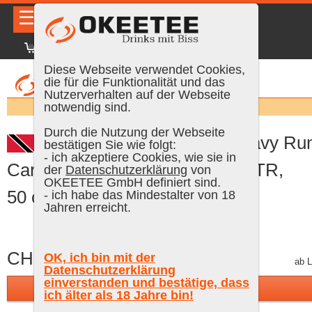
☰
|
DE
FR
EN
|
Anmelden
Diese Webseite verwendet Cookies,
die für die Funktionalität und das
Nutzerverhalten auf der Webseite
Suchen:
notwendig sind.
Durch die Nutzung der Webseite
Ancient Mariner, Caroni Navy R
bestätigen Sie wie folgt:
- ich akzeptiere Cookies, wie sie in
Caroni Trinidad 16 Years Old HTR,
der
Datenschutzerklärung
von
OKEETEE GmbH definiert sind.
50 cl, 54 % Vol.
- ich habe das Mindestalter von 18
Jahren erreicht.
CHF 399.25
OK, ich bin mit der
inkl. MWST, gratis Versand
ab L
Datenschutzerklärung
einverstanden und bestätige, dass
In den Warenkorb
ich älter als 18 Jahre bin!