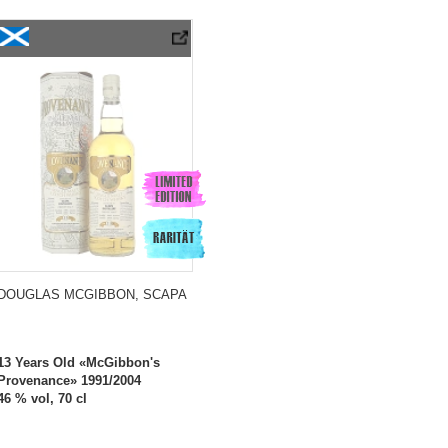
Douglas McGibbon, Scapa 13 Years Old «McGibbon`s Provenance» 1991/2004
DOUGLAS MCGIBBON, SCAPA
13 Years Old «McGibbon's
Provenance» 1991/2004
46 % vol, 70 cl