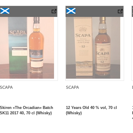
03 2017
Scapa Skiren «The Orcadian» Batch SK11 2017 40
Scapa 12 Years Old
SCAPA
SCAPA
Skiren «The Orcadian» Batch
12 Years Old 40 % vol, 70 cl
SK11 2017 40, 70 cl (Whisky)
(Whisky)