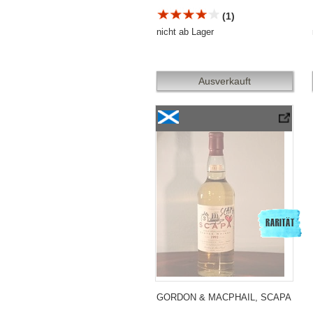
(1)
nicht ab Lager
Ausverkauft
Gordon & Macphail, Scapa «Licensed Bot
GORDON & MACPHAIL, SCAPA