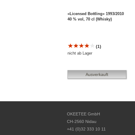
«Licensed Bottling» 1993/2010
40 % vol, 70 cl (Whisky)
(1)
nicht ab Lager
Ausverkauft
Footer content
OKEETEE GmbH
CH-2560 Nidau
+41 (0)32 333 10 11