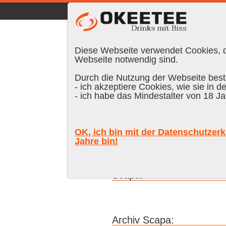
☰
|
DE
FR
EN
|
Anmelden
Diese Webseite verwendet Cookies, di
Webseite notwendig sind.
Durch die Nutzung der Webseite bestä
- ich akzeptiere Cookies, wie sie in d
- ich habe das Mindestalter von 18 Ja
Marke
% vol.
Alter
Farb
OK, ich bin mit der Datenschutzerk
Jahre bin!
Suchen:
Scapa:
Archiv Scapa: