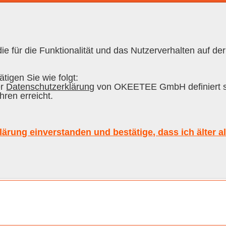
e für die Funktionalität und das Nutzerverhalten auf der
RON CUBANO
|
RUM
|
SCOTC
tigen Sie wie folgt:
er
Datenschutzerklärung
von OKEETEE GmbH definiert s
hren erreicht.
e
Inhalt
lärung einverstanden und bestätige, dass ich älter a
Sort
Alle