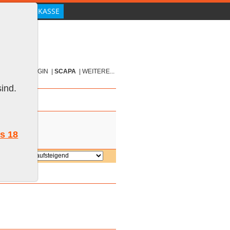
H
|
WHISKY
|
GIN
|
SCAPA
|
WEITERE...
ind.
ls 18
ieren: