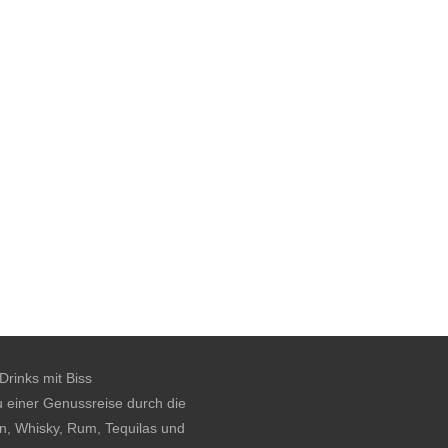
rinks mit Biss
u einer Genussreise durch die
n, Whisky, Rum, Tequilas und