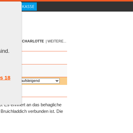
|
GIN
|
PORT CHARLOTTE
|
WEITERE...
ind.
ls 18
ieren:
. Es erinnert an das behagliche
Bruichladdich verbunden ist. Die