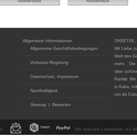
Ausverkauft
Ausverkauft
Allgemeine Informationen
OKEETEE, D
Allgemeine Geschäftsbedingungen
Mit Liebe z
Welt des Gi
Vorkasse-Regelung
mehr... Die
über schöne
Datenschutz, Impressum
Rarität. Wi
in Kuba, mi
Nachhaltigkeit
ron de Cub
Sitemap
|
Bewerten
!.
Wir sind kein Ladenlokal, nur 