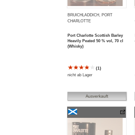
BRUICHLADDICH, PORT
CHARLOTTE
Port Charlotte Scottish Barley
Heavily Peated 50 % vol, 70 cl
(Whisky)
(1)
nicht ab Lager
Ausverkauft
Port Charlotte PC8 «Ar Dùthchas»