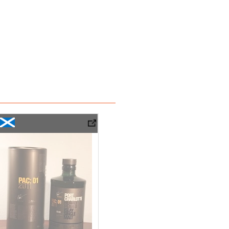
Port Charlotte 8 Years Old Port Charlotte PAC:01 2011