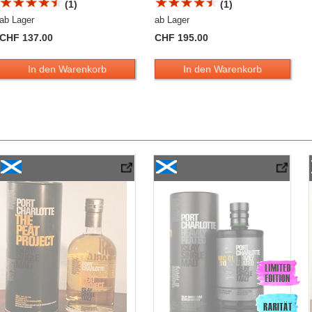
(1)
(1)
ab Lager
ab Lager
CHF 137.00
CHF 195.00
In den Warenkorb
In den Warenkorb
ated
Port Charlotte The Peat Project
Port Charlotte MRC:01 2010