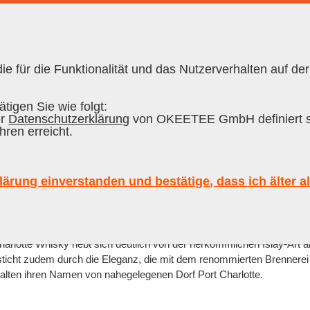
e für die Funktionalität und das Nutzerverhalten auf der
RON CUBANO
|
RUM
|
SCOTCH
|
WHISKY
tigen Sie wie folgt:
er
Datenschutzerklärung
von OKEETEE GmbH definiert s
hren erreicht.
e
Inhalt
lärung einverstanden und bestätige, dass ich älter a
Sort
Alle
tte»:
rlotte Whisky hebt sich deutlich von der herkömmlichen Islay-Art ab
sticht zudem durch die Eleganz, die mit dem renommierten Brennerei 
alten ihren Namen von nahegelegenen Dorf Port Charlotte.