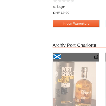
ab Lager
CHF 69.90
In den Warenkorb
Archiv Port Charlotte:
Port Charlotte Scottish Barley Heavily Pe