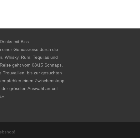
rinks mit Biss
u einer Genussreise durch die
n, Whisky, Rum, Tequilas und
 Reise geht vom 08/15 Schnaps,
 Trouvaillen, bis zur gesuchten
r empfehlen einen Zwischenstopp
t der grössten Auswahl an
«el
a»
Webshop!