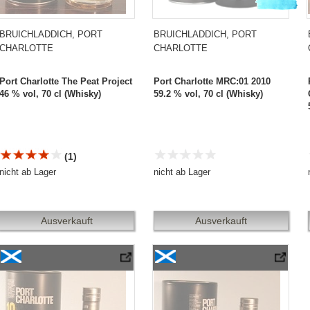
BRUICHLADDICH, PORT
BRUICHLADDICH, PORT
CHARLOTTE
CHARLOTTE
Port Charlotte The Peat Project
Port Charlotte MRC:01 2010
46 % vol, 70 cl (Whisky)
59.2 % vol, 70 cl (Whisky)
(1)
nicht ab Lager
nicht ab Lager
Ausverkauft
Ausverkauft
Port Charlotte 10 Years Old «Second Limited Edition» 2006/2016
Port Charlotte PC10 «Tro Na Linntean» 