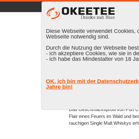
☰
|
DE
FR
EN
|
Anmelden
Diese Webseite verwendet Cookies, di
Webseite notwendig sind.
Durch die Nutzung der Webseite bestä
- ich akzeptiere Cookies, wie sie in d
- ich habe das Mindestalter von 18 Ja
Marke
% vol.
Alter
Farb
OK, ich bin mit der Datenschutzerk
Suchen:
Jahre bin!
Gefunden in «Port Charlo
Das Geschmacksprofil von Port Cha
Flair eines Feuers im Wald und be
rauchigen Single Malt Whiskys erh