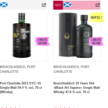
Port Charlotte 2013 SYC: 01 Single Malt
Bruichladdich 19 Years Old «Black Art Sa
NEU
BRUICHLADDICH, PORT
BRUICHLADDICH, PORT
CHARLOTTE
CHARLOTTE
Port Charlotte 2013 SYC: 01
Bruichladdich 19 Years Old
Single Malt 54.4 % vol, 70 cl
«Black Art Sapero» Single Malt
(Whisky)
Whisky 47.8 % vol, 70 cl