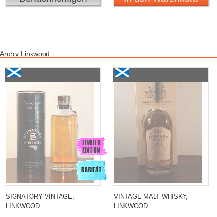
Archiv Linkwood:
Signatory Vintage, Linkwood 17 Years Old «The
Vintage Malt Whisky,
Decanter Collection» 1987 43.0
Linkwood 18 Years Old
«Cooper`s Choice»
1997/2016
SIGNATORY VINTAGE,
VINTAGE MALT WHISKY,
LINKWOOD
LINKWOOD