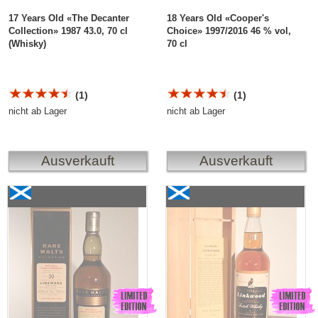
17 Years Old «The Decanter
18 Years Old «Cooper's
Collection» 1987 43.0, 70 cl
Choice» 1997/2016 46 % vol,
(Whisky)
70 cl
(1)
(1)
nicht ab Lager
nicht ab Lager
Ausverkauft
Ausverkauft
Linkwood 30 Years Old «Rare Malts Selection»
Gordon & Macphail,
1974/2005
Linkwood 46 Years Old
«Rare Vintage» 1954/2000