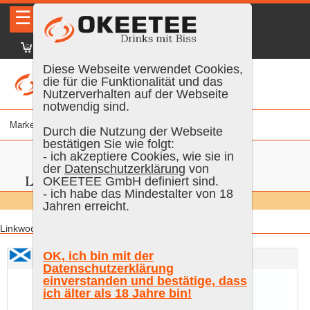
☰
|
DE
FR
EN
|
Anmelden
Diese Webseite verwendet Cookies,
die für die Funktionalität und das
Nutzerverhalten auf der Webseite
notwendig sind.
Marke
% vol.
Alter
Farbe
Inhalt
Durch die Nutzung der Webseite
bestätigen Sie wie folgt:
- ich akzeptiere Cookies, wie sie in
der
Datenschutzerklärung
von
OKEETEE GmbH definiert sind.
- ich habe das Mindestalter von 18
Suchen:
Alle
Jahren erreicht.
Linkwood:
Signatory Vintage, Linkwood 13 Years Old «The Un-
Douglas Laing & Co.,
OK, ich bin mit der
Chillfiltered Collection» 2008
Linkwood «Old Particular»
Datenschutzerklärung
einverstanden und bestätige, dass
21 Years Old Single Cask
ich älter als 18 Jahre bin!
Malt 1997