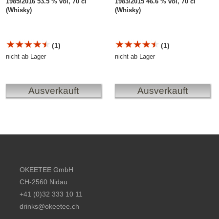
1985/2016 53.5 % vol, 70 cl
1983/2015 46.6 % vol, 70 cl
(Whisky)
(Whisky)
(1)
(1)
nicht ab Lager
nicht ab Lager
Ausverkauft
Ausverkauft
Footer content
OKEETEE GmbH
CH-2560 Nidau
+41 (0)32 333 10 11
drinks@okeetee.ch