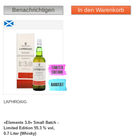
Benachrichtigen
In den Warenkorb
Laphroaig «Elements 3.0» Small Batch - Limited
Edition
LAPHROAIG
«Elements 3.0» Small Batch -
Limited Edition 55.3 % vol,
0.7 Liter (Whisky)