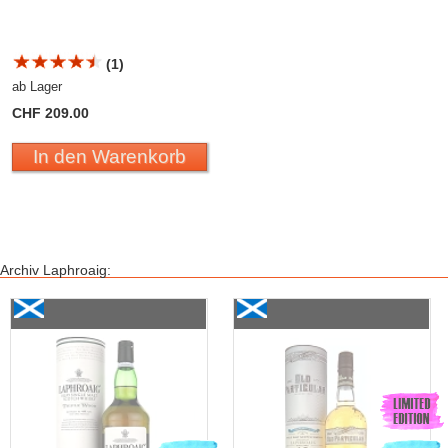
(1)
ab Lager
CHF 209.00
In den Warenkorb
Archiv Laphroaig:
Laphroaig Triple Wood 2009
Douglas Laing & Co.,
Laphroaig «Old Particular»
15 Years Old Single Cask
Malt 2004