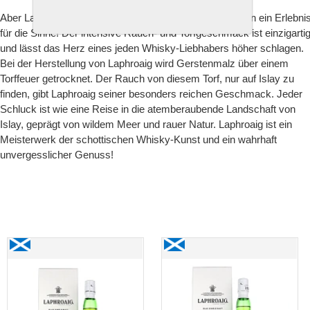
Aber Laphroaig ist nicht nur eine Whisky-Marke, sondern ein Erlebni
für die Sinne! Der intensive Rauch- und Torfgeschmack ist einzigarti
und lässt das Herz eines jeden Whisky-Liebhabers höher schlagen.
Bei der Herstellung von Laphroaig wird Gerstenmalz über einem
Torffeuer getrocknet. Der Rauch von diesem Torf, nur auf Islay zu
finden, gibt Laphroaig seiner besonders reichen Geschmack. Jeder
Schluck ist wie eine Reise in die atemberaubende Landschaft von
Islay, geprägt von wildem Meer und rauer Natur. Laphroaig ist ein
Meisterwerk der schottischen Whisky-Kunst und ein wahrhaft
unvergesslicher Genuss!
Laphroaig «Elements 1.0» Small Batch - Limited
Laphroaig «Elements 2.0»
Edition
Small Batch - Limited
Edition