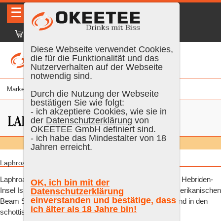
☰
|
DE
FR
EN
|
Anmelden
Diese Webseite verwendet Cookies,
die für die Funktionalität und das
Nutzerverhalten auf der Webseite
notwendig sind.
Marke
% vol.
Alter
Farbe
Inhalt
Durch die Nutzung der Webseite
bestätigen Sie wie folgt:
- ich akzeptiere Cookies, wie sie in
der
Datenschutzerklärung
von
OKEETEE GmbH definiert sind.
- ich habe das Mindestalter von 18
Suchen:
Alle
Jahren erreicht.
Laphroaig:
Laphroaig ist eine Whiskybrennerei auf der schottischen Hebriden-
OK, ich bin mit der
Insel Islay und befindet sich im Besitz des japanisch-amerikanischen
Datenschutzerklärung
einverstanden und bestätige, dass
Beam Suntory Konzerns. Die Gebäude der Brennerei sind in den
ich älter als 18 Jahre bin!
schottischen Denkmallisten eingeordnet.