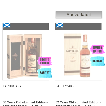
Ausverkauft
Laphroaig 30 Years Old «Limited Edition» 1985/2016
Laphroaig 32 Years Old
«Limited Edition»
1983/2015
LAPHROAIG
LAPHROAIG
30 Years Old «Limited Edition»
32 Years Old «Limited Edition»