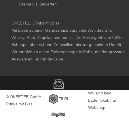
Sitemap
|
Bewerten
OKEETEE, Drinks mit Biss
Mit Liebe zu einer Genussreise durch die Welt des Gin,
Whisky, Rum, Tequilas und mehr... Die Reise geht vom 08/15
Schnaps, über schöne Trouvaillen, bis zur gesuchten Rarität.
Wir empfehlen einen Zwischenstopp in Kuba, mit der grössten
Auswahl an
«el ron de Cuba»
Copyright notice
Wir sind kein
© OKEETEE GmbH -
Ladenlokal, nur
Drinks mit Biss!.
Webshop!