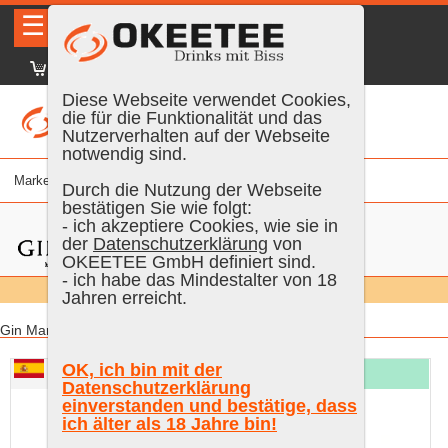
☰
|
DE
FR
EN
|
Anmelden
Diese Webseite verwendet Cookies,
die für die Funktionalität und das
Nutzerverhalten auf der Webseite
notwendig sind.
Marke
% vol.
Alter
Farbe
Inhalt
Durch die Nutzung der Webseite
bestätigen Sie wie folgt:
- ich akzeptiere Cookies, wie sie in
der
Datenschutzerklärung
von
OKEETEE GmbH definiert sind.
- ich habe das Mindestalter von 18
Suchen:
Alle
Jahren erreicht.
Gin Mare:
Gin Mare «Capri» Limited Edition
Gin Mare Mediterranean
OK, ich bin mit der
TOP
Gin
Datenschutzerklärung
einverstanden und bestätige, dass
ich älter als 18 Jahre bin!