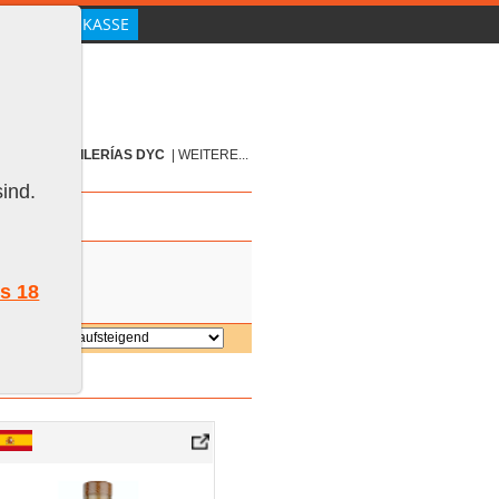
|
GIN
|
DESTILERÍAS DYC
|
WEITERE...
ind.
ls 18
ieren:
r
DYC Doble Oak,