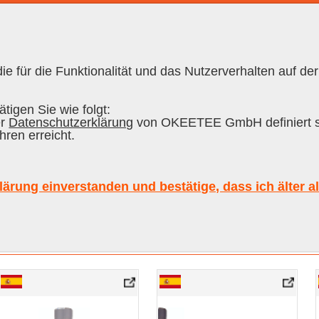
e für die Funktionalität und das Nutzerverhalten auf der
RON CUBANO
|
RUM
|
SCOTCH
|
WHISKY
tigen Sie wie folgt:
er
Datenschutzerklärung
von OKEETEE GmbH definiert s
hren erreicht.
e
Inhalt
lärung einverstanden und bestätige, dass ich älter a
Sort
Alle
DYC 15 años Single Malt Whisky,
DYC 15 años Single Malt Whisky, Sample