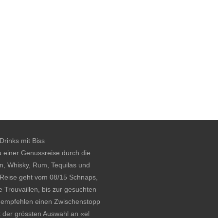
rinks mit Biss
u einer Genussreise durch die
n, Whisky, Rum, Tequilas und
 Reise geht vom 08/15 Schnaps,
 Trouvaillen, bis zur gesuchten
r empfehlen einen Zwischenstopp
t der grössten Auswahl an
«el