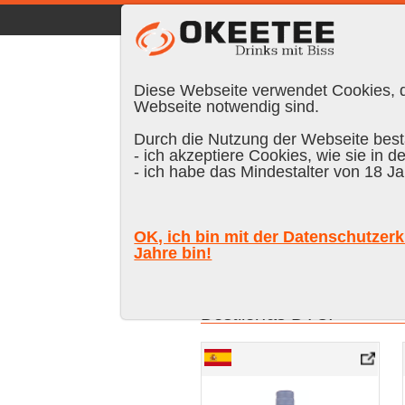
☰
|
DE
FR
EN
|
Anmelden
Diese Webseite verwendet Cookies, di
Webseite notwendig sind.
Durch die Nutzung der Webseite bestä
- ich akzeptiere Cookies, wie sie in d
- ich habe das Mindestalter von 18 Ja
Marke
% vol.
Alter
Farb
OK, ich bin mit der Datenschutzerk
Jahre bin!
Suchen:
Destilerías DYC:
DYC 8 años Whisky