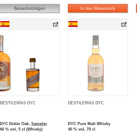
Benachrichtigen
In den Warenkorb
DYC Doble Oak, Sampler
DYC Pure Malt Whisky
DESTILERÍAS DYC
DESTILERÍAS DYC
DYC Doble Oak,
Sampler
DYC Pure Malt Whisky
40 % vol, 5 cl (Whisky)
40 % vol, 70 cl