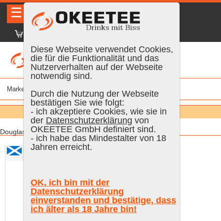
☰
|
DE
FR
EN
|
Anmelden
Diese Webseite verwendet Cookies,
die für die Funktionalität und das
Nutzerverhalten auf der Webseite
notwendig sind.
Marke
% vol.
Alter
Farbe
Inhalt
Durch die Nutzung der Webseite
bestätigen Sie wie folgt:
Suchen:
- ich akzeptiere Cookies, wie sie in
Alle
der
Datenschutzerklärung
von
OKEETEE GmbH definiert sind.
Douglas of Drumlanrig:
- ich habe das Mindestalter von 18
Jahren erreicht.
Douglas of Drumlanrig, Macallan 11 Years Old
1997/2009
OK, ich bin mit der
Datenschutzerklärung
einverstanden und bestätige, dass
ich älter als 18 Jahre bin!