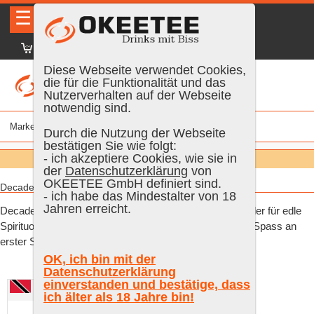
☰
|
DE
FR
EN
|
Anmelden
Diese Webseite verwendet Cookies,
die für die Funktionalität und das
Nutzerverhalten auf der Webseite
notwendig sind.
Marke
% vol.
Alter
Farbe
Inhalt
Durch die Nutzung der Webseite
bestätigen Sie wie folgt:
Suchen:
- ich akzeptiere Cookies, wie sie in
Alle
der
Datenschutzerklärung
von
OKEETEE GmbH definiert sind.
Decadent Drinks WHISKY, COGNAC AND MORE....:
- ich habe das Mindestalter von 18
Jahren erreicht.
Decadent Drinks, unabhängiger Abfüller und Einzelhändler für edle
Spirituosen und andere Getränke, bei dem Qualität und Spass an
erster Stelle stehen.
OK, ich bin mit der
Datenschutzerklärung
einverstanden und bestätige, dass
Decadent Drinks, Caroni 24 Years Old 1998 Rum
ich älter als 18 Jahre bin!
Sponge Edition No.16